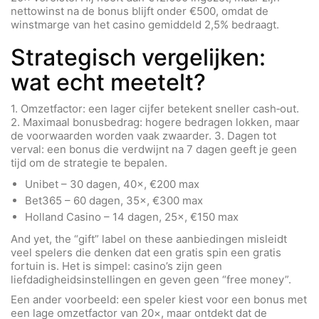
nettowinst na de bonus blijft onder €500, omdat de
winstmarge van het casino gemiddeld 2,5% bedraagt.
Strategisch vergelijken:
wat echt meetelt?
1. Omzetfactor: een lager cijfer betekent sneller cash‑out.
2. Maximaal bonusbedrag: hogere bedragen lokken, maar
de voorwaarden worden vaak zwaarder. 3. Dagen tot
verval: een bonus die verdwijnt na 7 dagen geeft je geen
tijd om de strategie te bepalen.
Unibet – 30 dagen, 40×, €200 max
Bet365 – 60 dagen, 35×, €300 max
Holland Casino – 14 dagen, 25×, €150 max
And yet, the “gift” label on these aanbiedingen misleidt
veel spelers die denken dat een gratis spin een gratis
fortuin is. Het is simpel: casino’s zijn geen
liefdadigheidsinstellingen en geven geen “free money”.
Een ander voorbeeld: een speler kiest voor een bonus met
een lage omzetfactor van 20×, maar ontdekt dat de