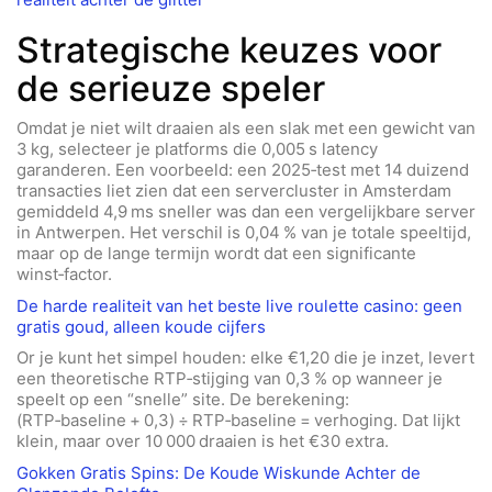
Strategische keuzes voor
de serieuze speler
Omdat je niet wilt draaien als een slak met een gewicht van
3 kg, selecteer je platforms die 0,005 s latency
garanderen. Een voorbeeld: een 2025‑test met 14 duizend
transacties liet zien dat een servercluster in Amsterdam
gemiddeld 4,9 ms sneller was dan een vergelijkbare server
in Antwerpen. Het verschil is 0,04 % van je totale speeltijd,
maar op de lange termijn wordt dat een significante
winst‑factor.
De harde realiteit van het beste live roulette casino: geen
gratis goud, alleen koude cijfers
Or je kunt het simpel houden: elke €1,20 die je inzet, levert
een theoretische RTP‑stijging van 0,3 % op wanneer je
speelt op een “snelle” site. De berekening:
(RTP‑baseline + 0,3) ÷ RTP‑baseline = verhoging. Dat lijkt
klein, maar over 10 000 draaien is het €30 extra.
Gokken Gratis Spins: De Koude Wiskunde Achter de