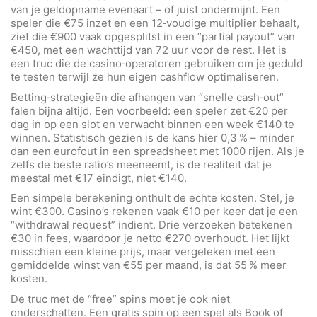
van je geldopname evenaart – of juist ondermijnt. Een
speler die €75 inzet en een 12‑voudige multiplier behaalt,
ziet die €900 vaak opgesplitst in een “partial payout” van
€450, met een wachttijd van 72 uur voor de rest. Het is
een truc die de casino‑operatoren gebruiken om je geduld
te testen terwijl ze hun eigen cashflow optimaliseren.
Betting‑strategieën die afhangen van “snelle cash‑out”
falen bijna altijd. Een voorbeeld: een speler zet €20 per
dag in op een slot en verwacht binnen een week €140 te
winnen. Statistisch gezien is de kans hier 0,3 % – minder
dan een eurofout in een spreadsheet met 1000 rijen. Als je
zelfs de beste ratio’s meeneemt, is de realiteit dat je
meestal met €17 eindigt, niet €140.
Een simpele berekening onthult de echte kosten. Stel, je
wint €300. Casino’s rekenen vaak €10 per keer dat je een
“withdrawal request” indient. Drie verzoeken betekenen
€30 in fees, waardoor je netto €270 overhoudt. Het lijkt
misschien een kleine prijs, maar vergeleken met een
gemiddelde winst van €55 per maand, is dat 55 % meer
kosten.
De truc met de “free” spins moet je ook niet
onderschatten. Een gratis spin op een spel als Book of