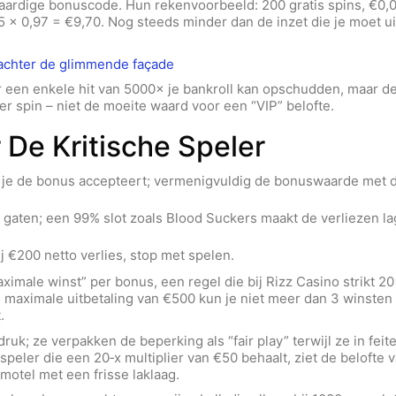
jkaardige bonuscode. Hun rekenvoorbeeld: 200 gratis spins, €0,
 × 0,97 = €9,70. Nog steeds minder dan de inzet die je moet u
 achter de glimmende façade
r een enkele hit van 5000× je bankroll kan opschudden, maar d
er spin – niet de moeite waard voor een “VIP” belofte.
 De Kritische Speler
at je de bonus accepteert; vermenigvuldig de bonuswaarde met 
gaten; een 99% slot zoals Blood Suckers maakt de verliezen la
ij €200 netto verlies, stop met spelen.
male winst” per bonus, een regel die bij Rizz Casino strikt 2
 maximale uitbetaling van €500 kun je niet meer dan 3 winsten
.
ruk; ze verpakken de beperking als “fair play” terwijl ze in feit
peler die een 20‑x multiplier van €50 behaalt, ziet de belofte 
otel met een frisse laklaag.