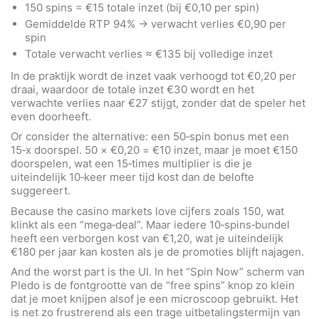
150 spins = €15 totale inzet (bij €0,10 per spin)
Gemiddelde RTP 94% → verwacht verlies €0,90 per
spin
Totale verwacht verlies ≈ €135 bij volledige inzet
In de praktijk wordt de inzet vaak verhoogd tot €0,20 per
draai, waardoor de totale inzet €30 wordt en het
verwachte verlies naar €27 stijgt, zonder dat de speler het
even doorheeft.
Or consider the alternative: een 50‑spin bonus met een
15‑x doorspel. 50 × €0,20 = €10 inzet, maar je moet €150
doorspelen, wat een 15‑times multiplier is die je
uiteindelijk 10‑keer meer tijd kost dan de belofte
suggereert.
Because the casino markets love cijfers zoals 150, wat
klinkt als een “mega‑deal”. Maar iedere 10‑spins‑bundel
heeft een verborgen kost van €1,20, wat je uiteindelijk
€180 per jaar kan kosten als je de promoties blijft najagen.
And the worst part is the UI. In het “Spin Now” scherm van
Pledo is de fontgrootte van de “free spins” knop zo klein
dat je moet knijpen alsof je een microscoop gebruikt. Het
is net zo frustrerend als een trage uitbetalingstermijn van