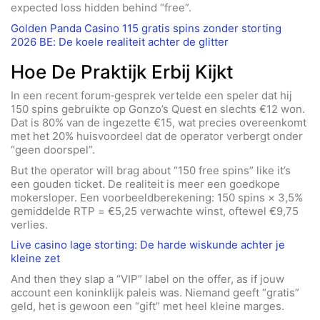
expected loss hidden behind “free”.
Golden Panda Casino 115 gratis spins zonder storting
2026 BE: De koele realiteit achter de glitter
Hoe De Praktijk Erbij Kijkt
In een recent forum‑gesprek vertelde een speler dat hij
150 spins gebruikte op Gonzo’s Quest en slechts €12 won.
Dat is 80% van de ingezette €15, wat precies overeenkomt
met het 20% huisvoordeel dat de operator verbergt onder
“geen doorspel”.
But the operator will brag about “150 free spins” like it’s
een gouden ticket. De realiteit is meer een goedkope
mokersloper. Een voorbeeldberekening: 150 spins × 3,5%
gemiddelde RTP = €5,25 verwachte winst, oftewel €9,75
verlies.
Live casino lage storting: De harde wiskunde achter je
kleine zet
And then they slap a “VIP” label on the offer, as if jouw
account een koninklijk paleis was. Niemand geeft “gratis”
geld, het is gewoon een “gift” met heel kleine marges.