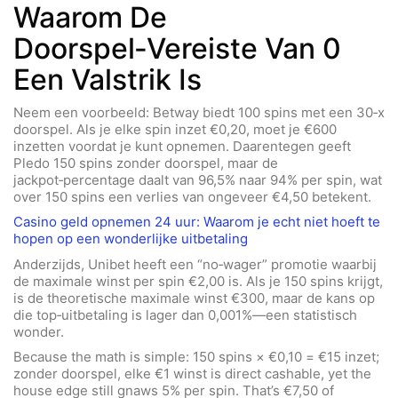
Waarom De
Doorspel‑Vereiste Van 0
Een Valstrik Is
Neem een voorbeeld: Betway biedt 100 spins met een 30‑x
doorspel. Als je elke spin inzet €0,20, moet je €600
inzetten voordat je kunt opnemen. Daarentegen geeft
Pledo 150 spins zonder doorspel, maar de
jackpot‑percentage daalt van 96,5% naar 94% per spin, wat
over 150 spins een verlies van ongeveer €4,50 betekent.
Casino geld opnemen 24 uur: Waarom je echt niet hoeft te
hopen op een wonderlijke uitbetaling
Anderzijds, Unibet heeft een “no‑wager” promotie waarbij
de maximale winst per spin €2,00 is. Als je 150 spins krijgt,
is de theoretische maximale winst €300, maar de kans op
die top‑uitbetaling is lager dan 0,001%—een statistisch
wonder.
Because the math is simple: 150 spins × €0,10 = €15 inzet;
zonder doorspel, elke €1 winst is direct cashable, yet the
house edge still gnaws 5% per spin. That’s €7,50 of