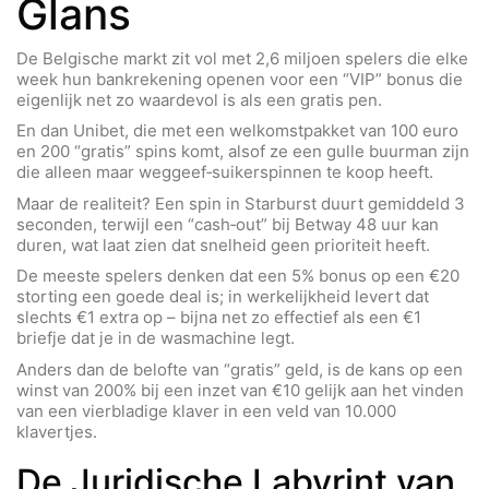
Glans
De Belgische markt zit vol met 2,6 miljoen spelers die elke
week hun bankrekening openen voor een “VIP” bonus die
eigenlijk net zo waardevol is als een gratis pen.
En dan Unibet, die met een welkomstpakket van 100 euro
en 200 “gratis” spins komt, alsof ze een gulle buurman zijn
die alleen maar weggeef‑suikerspinnen te koop heeft.
Maar de realiteit? Een spin in Starburst duurt gemiddeld 3
seconden, terwijl een “cash‑out” bij Betway 48 uur kan
duren, wat laat zien dat snelheid geen prioriteit heeft.
De meeste spelers denken dat een 5% bonus op een €20
storting een goede deal is; in werkelijkheid levert dat
slechts €1 extra op – bijna net zo effectief als een €1
briefje dat je in de wasmachine legt.
Anders dan de belofte van “gratis” geld, is de kans op een
winst van 200% bij een inzet van €10 gelijk aan het vinden
van een vierbladige klaver in een veld van 10.000
klavertjes.
De Juridische Labyrint van