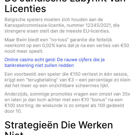
Licenties
Belgische spelers moeten zich houden aan de
Kansspelcommissie‑licentie, nummer 12345/2021, die
strengere eisen stelt dan de meeste EU‑licenties.
Maar Bwin biedt een “no‑loss” garantie die feitelijk
neerkomt op een 0,02% kans dat je na een verlies van €50
nooit meer speelt.
Online casino echt geld: De rauwe cijfers die je
bankrekening niet zullen redden
Een voorbeeld: een speler die €150 verliest in één sessie,
krijgt een “terugbetaling” van €3 – een percentage zo klein
dat het meer op een onzichtbare scheermes lijkt.
Anderzijds, sommige promoties vragen een omzet van 35x
en laten je dan toch achter met een €10 “bonus” na een
€100 storting; de wiskunde is zo simpel als 100 gedeeld
door 10.
Strategieën Die Werken