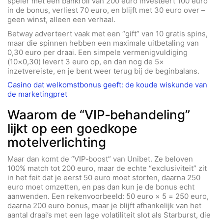
speler met een bankroll van 200 euro investeert 100 euro
in de bonus, verliest 70 euro, en blijft met 30 euro over –
geen winst, alleen een verhaal.
Betway adverteert vaak met een “gift” van 10 gratis spins,
maar die spinnen hebben een maximale uitbetaling van
0,30 euro per draai. Een simpele vermenigvuldiging
(10×0,30) levert 3 euro op, en dan nog de 5×
inzetvereiste, en je bent weer terug bij de beginbalans.
Casino dat welkomstbonus geeft: de koude wiskunde van
de marketingpret
Waarom de “VIP‑behandeling”
lijkt op een goedkope
motelverlichting
Maar dan komt de “VIP‑boost” van Unibet. Ze beloven
100% match tot 200 euro, maar de echte “exclusiviteit” zit
in het feit dat je eerst 50 euro moet storten, daarna 250
euro moet omzetten, en pas dan kun je de bonus echt
aanwenden. Een rekenvoorbeeld: 50 euro × 5 = 250 euro,
daarna 200 euro bonus, maar je blijft afhankelijk van het
aantal draai’s met een lage volatiliteit slot als Starburst, die