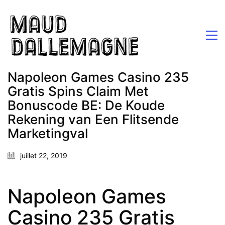
Napoleon Games Casino 235
Gratis Spins Claim Met
Bonuscode BE: De Koude
Rekening van Een Flitsende
Marketingval
juillet 22, 2019
Napoleon Games
Casino 235 Gratis