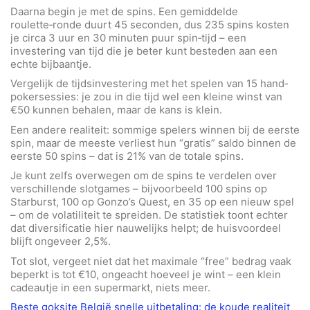
Daarna begin je met de spins. Een gemiddelde
roulette‑ronde duurt 45 seconden, dus 235 spins kosten
je circa 3 uur en 30 minuten puur spin‑tijd – een
investering van tijd die je beter kunt besteden aan een
echte bijbaantje.
Vergelijk de tijdsinvestering met het spelen van 15 hand­
poker­sessies: je zou in die tijd wel een kleine winst van
€50 kunnen behalen, maar de kans is klein.
Een andere realiteit: sommige spelers winnen bij de eerste
spin, maar de meeste verliest hun “gratis” saldo binnen de
eerste 50 spins – dat is 21% van de totale spins.
Je kunt zelfs overwegen om de spins te verdelen over
verschillende slotgames – bijvoorbeeld 100 spins op
Starburst, 100 op Gonzo’s Quest, en 35 op een nieuw spel
– om de volatiliteit te spreiden. De statistiek toont echter
dat diversificatie hier nauwelijks helpt; de huisvoordeel
blijft ongeveer 2,5%.
Tot slot, vergeet niet dat het maximale “free” bedrag vaak
beperkt is tot €10, ongeacht hoeveel je wint – een klein
cadeautje in een supermarkt, niets meer.
Beste goksite België snelle uitbetaling: de koude realiteit