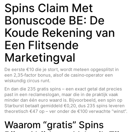
Spins Claim Met
Bonuscode BE: De
Koude Rekening van
Een Flitsende
Marketingval
De eerste €10 die je stort, wordt meteen opgesplitst in
een 2,35‑factor bonus, alsof de casino‑operator een
wiskundig circus runt.
En dan die 235 gratis spins – een exact getal dat precies
past in een reclameslogan, maar die in de praktijk vaak
minder dan één euro waard is. Bijvoorbeeld, een spin op
Starburst betaalt gemiddeld €0,20, dus 235 spins leveren
theoretisch €47 op – ver onder de €100 verwachte “winst”.
Waarom “gratis” Spins