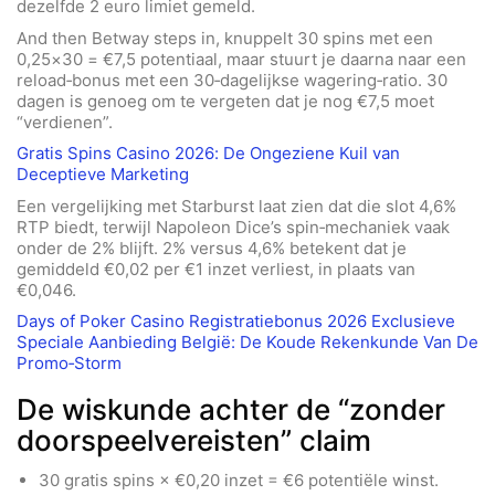
dezelfde 2 euro limiet gemeld.
And then Betway steps in, knuppelt 30 spins met een
0,25×30 = €7,5 potentiaal, maar stuurt je daarna naar een
reload‑bonus met een 30‑dagelijkse wagering‑ratio. 30
dagen is genoeg om te vergeten dat je nog €7,5 moet
“verdienen”.
Gratis Spins Casino 2026: De Ongeziene Kuil van
Deceptieve Marketing
Een vergelijking met Starburst laat zien dat die slot 4,6%
RTP biedt, terwijl Napoleon Dice’s spin‑mechaniek vaak
onder de 2% blijft. 2% versus 4,6% betekent dat je
gemiddeld €0,02 per €1 inzet verliest, in plaats van
€0,046.
Days of Poker Casino Registratiebonus 2026 Exclusieve
Speciale Aanbieding België: De Koude Rekenkunde Van De
Promo‑Storm
De wiskunde achter de “zonder
doorspeelvereisten” claim
30 gratis spins × €0,20 inzet = €6 potentiële winst.