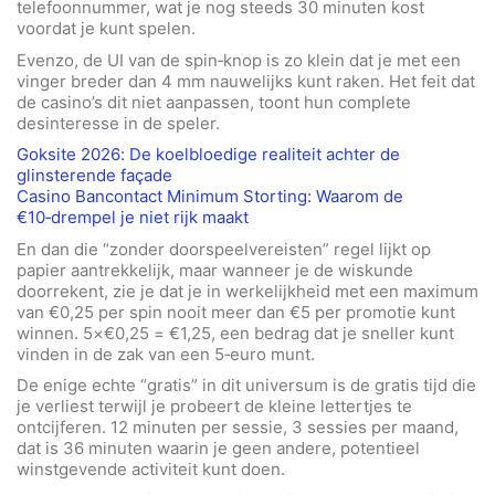
telefoonnummer, wat je nog steeds 30 minuten kost
voordat je kunt spelen.
Evenzo, de UI van de spin‑knop is zo klein dat je met een
vinger breder dan 4 mm nauwelijks kunt raken. Het feit dat
de casino’s dit niet aanpassen, toont hun complete
desinteresse in de speler.
Goksite 2026: De koelbloedige realiteit achter de
glinsterende façade
Casino Bancontact Minimum Storting: Waarom de
€10‑drempel je niet rijk maakt
En dan die “zonder doorspeelvereisten” regel lijkt op
papier aantrekkelijk, maar wanneer je de wiskunde
doorrekent, zie je dat je in werkelijkheid met een maximum
van €0,25 per spin nooit meer dan €5 per promotie kunt
winnen. 5×€0,25 = €1,25, een bedrag dat je sneller kunt
vinden in de zak van een 5‑euro munt.
De enige echte “gratis” in dit universum is de gratis tijd die
je verliest terwijl je probeert de kleine lettertjes te
ontcijferen. 12 minuten per sessie, 3 sessies per maand,
dat is 36 minuten waarin je geen andere, potentieel
winstgevende activiteit kunt doen.