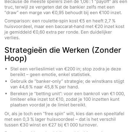
Because de meeste spelers zien de 1,06 : 1 “payoff” als een
truc, terwijl ze vergeten dat de bankier zelfs met een
“draw” een marge van €0,95 behoudt bij een €100 inzet.
Comparison: een roulette‑spin kost €5 en heeft 2,7 %
huisvoordeel, maar een baccarat‑hand met €20 inzet kost
je gemiddeld €0,60 extra per ronde. Een duidelijker
verlies.
Strategieën die Werken (Zonder
Hoop)
Stel een verlieslimiet van €200 in; stop zodra je deze
bereikt – geen emotie, enkel statistiek.
Gebruik de “banker‑only” strategie; de winstkans stijgt
van 44,6 % naar 45,8 % per hand.
Bereken je “betting unit”: voor een bankroll van €1 000,
limiteer elke inzet tot €10, zodat je 100 inzetten kunt
plaatsen voordat je de limiet bereikt.
Or, als je toch een “free spin” wilt, kies dan een speeltafel
met een 0,3 % lager huisvoordeel – dat is het verschil
tussen €30 winst en €27 bij €1 000 turnover.