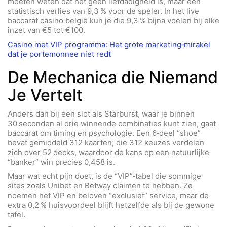
moeten weten dat het geen liefdadigheid is, maar een
statistisch verlies van 9,3 % voor de speler. In het live
baccarat casino belgië kun je die 9,3 % bijna voelen bij elke
inzet van €5 tot €100.
Casino met VIP programma: Het grote marketing‑mirakel
dat je portemonnee niet redt
De Mechanica die Niemand
Je Vertelt
Anders dan bij een slot als Starburst, waar je binnen
30 seconden al drie winnende combinaties kunt zien, gaat
baccarat om timing en psychologie. Een 6‑deel “shoe”
bevat gemiddeld 312 kaarten; die 312 keuzes verdelen
zich over 52 decks, waardoor de kans op een natuurlijke
“banker” win precies 0,458 is.
Maar wat echt pijn doet, is de “VIP”‑tabel die sommige
sites zoals Unibet en Betway claimen te hebben. Ze
noemen het VIP en beloven “exclusief” service, maar de
extra 0,2 % huisvoordeel blijft hetzelfde als bij de gewone
tafel.