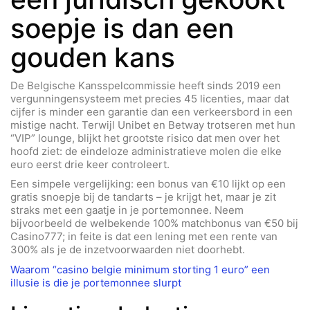
soepje is dan een
gouden kans
De Belgische Kansspelcommissie heeft sinds 2019 een
vergunningensysteem met precies 45 licenties, maar dat
cijfer is minder een garantie dan een verkeersbord in een
mistige nacht. Terwijl Unibet en Betway trotseren met hun
“VIP” lounge, blijkt het grootste risico dat men over het
hoofd ziet: de eindeloze administratieve molen die elke
euro eerst drie keer controleert.
Een simpele vergelijking: een bonus van €10 lijkt op een
gratis snoepje bij de tandarts – je krijgt het, maar je zit
straks met een gaatje in je portemonnee. Neem
bijvoorbeeld de welbekende 100% matchbonus van €50 bij
Casino777; in feite is dat een lening met een rente van
300% als je de inzetvoorwaarden niet doorhebt.
Waarom “casino belgie minimum storting 1 euro” een
illusie is die je portemonnee slurpt