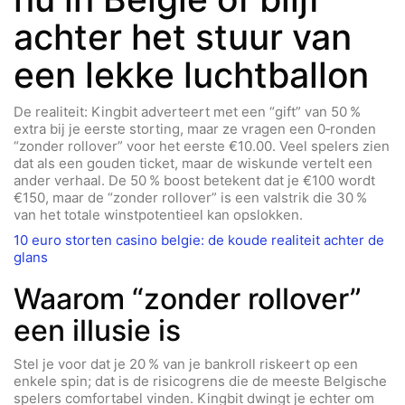
achter het stuur van
een lekke luchtballon
De realiteit: Kingbit adverteert met een “gift” van 50 %
extra bij je eerste storting, maar ze vragen een 0‑ronden
“zonder rollover” voor het eerste €10.00. Veel spelers zien
dat als een gouden ticket, maar de wiskunde vertelt een
ander verhaal. De 50 % boost betekent dat je €100 wordt
€150, maar de “zonder rollover” is een valstrik die 30 %
van het totale winstpotentieel kan opslokken.
10 euro storten casino belgie: de koude realiteit achter de
glans
Waarom “zonder rollover”
een illusie is
Stel je voor dat je 20 % van je bankroll riskeert op een
enkele spin; dat is de risicogrens die de meeste Belgische
spelers comfortabel vinden. Kingbit dwingt je echter om