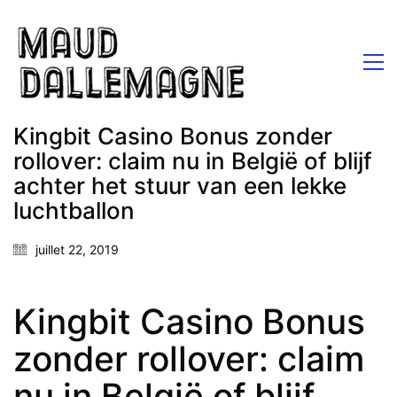
Kingbit Casino Bonus zonder
rollover: claim nu in België of blijf
achter het stuur van een lekke
luchtballon
juillet 22, 2019
Kingbit Casino Bonus
zonder rollover: claim
nu in België of blijf