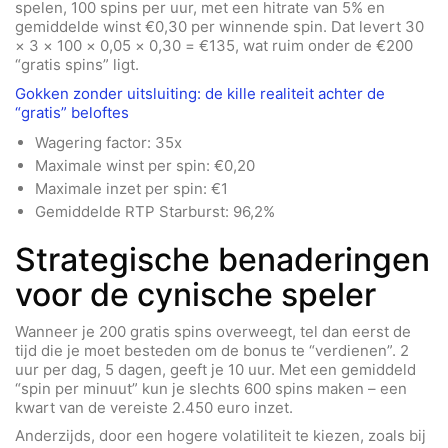
spelen, 100 spins per uur, met een hitrate van 5% en
gemiddelde winst €0,30 per winnende spin. Dat levert 30
× 3 × 100 × 0,05 × 0,30 = €135, wat ruim onder de €200
“gratis spins” ligt.
Gokken zonder uitsluiting: de kille realiteit achter de
“gratis” beloftes
Wagering factor: 35x
Maximale winst per spin: €0,20
Maximale inzet per spin: €1
Gemiddelde RTP Starburst: 96,2%
Strategische benaderingen
voor de cynische speler
Wanneer je 200 gratis spins overweegt, tel dan eerst de
tijd die je moet besteden om de bonus te “verdienen”. 2
uur per dag, 5 dagen, geeft je 10 uur. Met een gemiddeld
“spin per minuut” kun je slechts 600 spins maken – een
kwart van de vereiste 2.450 euro inzet.
Anderzijds, door een hogere volatiliteit te kiezen, zoals bij