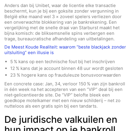
Anders dan bij Unibet, waar de licentie elke transactie
beschermt, kun je bij een goksite zonder vergunning in
België elke maand wel 3 × zoveel spelers verliezen door
een onverwachte blokkering van je bankrekening. Een
vergelijking met de snelle draai van Starburst maakt het
bijna komisch: de bliksemsnelle spins verbergen een
trage, bureaucratische afhandeling van uitbetalingen.
De Meest Koude Realiteit: waarom “beste blackjack zonder
uitsluiting” een illusie is
5 % kans op een technische fout bij het inschrijven
12 % kans dat je account binnen 48 uur wordt gesloten
23 % hogere kans op frauduleuze bonusvoorwaarden
Een concrete case: Jan, 34, verloor 150 % van zijn bankroll
in één week na het accepteren van een “VIP” deal bij een
niet‑gelicentieerde site. De “VIP” belofte bleek een
goedkope motelkamer met een nieuw schilderij – net zo
nutteloos als een gratis spin bij een tandarts.
De juridische valkuilen en
hun impact op je bankroll