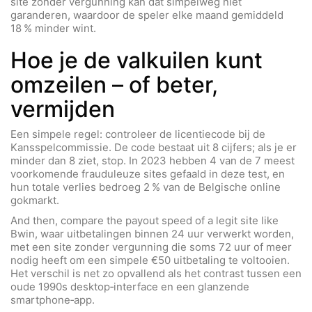
site zonder vergunning kan dat simpelweg niet
garanderen, waardoor de speler elke maand gemiddeld
18 % minder wint.
Hoe je de valkuilen kunt
omzeilen – of beter,
vermijden
Een simpele regel: controleer de licentiecode bij de
Kansspelcommissie. De code bestaat uit 8 cijfers; als je er
minder dan 8 ziet, stop. In 2023 hebben 4 van de 7 meest
voorkomende frauduleuze sites gefaald in deze test, en
hun totale verlies bedroeg 2 % van de Belgische online
gokmarkt.
And then, compare the payout speed of a legit site like
Bwin, waar uitbetalingen binnen 24 uur verwerkt worden,
met een site zonder vergunning die soms 72 uur of meer
nodig heeft om een simpele €50 uitbetaling te voltooien.
Het verschil is net zo opvallend als het contrast tussen een
oude 1990s desktop‑interface en een glanzende
smartphone‑app.