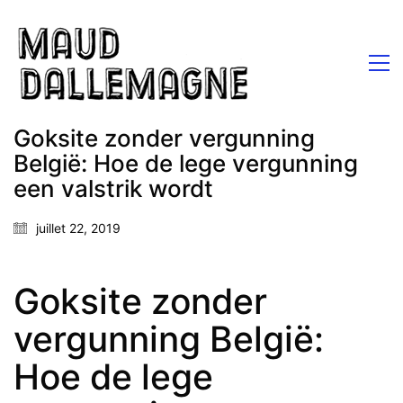
Goksite zonder vergunning
België: Hoe de lege vergunning
een valstrik wordt
juillet 22, 2019
Goksite zonder
vergunning België:
Hoe de lege