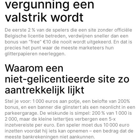
vergunning een
valstrik wordt
De eerste 2 % van de spelers die een site zonder officiële
Belgische licentie betreden, verdwijnen sneller dan een
bonus van “free” €10 die nooit wordt uitgekeerd. En dat is
precies het punt waar de meeste marketeers hun
glitterpapieren neerleggen.
Waarom een
niet‑gelicentieerde site zo
aantrekkelijk lijkt
Stel je voor: 1 000 euros aan potje, een belofte van 200%
bonus, en een banner die glinstert als een neonlicht in een
parkeergarage. De wiskunde is simpel: 200 % van 1 000 is
2 000, maar de kleine lettertjes verbergen een 5‑x
inzetvereiste per euro. Een speler moet dus 10 000 euro
inzetten voordat hij iets kan opnemen – een bedrag dat de
meeste bankrekeningen niet aankunnen.