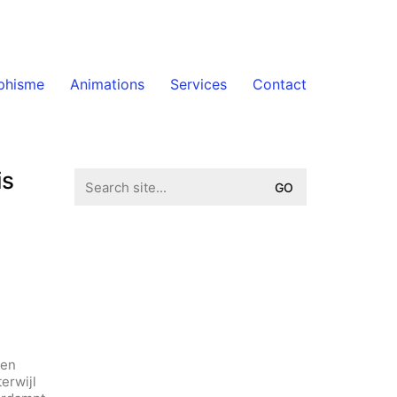
phisme
Animations
Services
Contact
is
Search
for:
een
erwijl