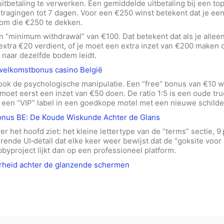
 uitbetaling te verwerken. Een gemiddelde uitbetaling bij een top
tragingen tot 7 dagen. Voor een €250 winst betekent dat je ee
d om die €250 te dekken.
 “minimum withdrawal” van €100. Dat betekent dat als je allee
 extra €20 verdient, of je moet een extra inzet van €200 maken
 naar dezelfde bodem leidt.
 welkomstbonus casino België
r ook de psychologische manipulatie. Een “free” bonus van €10 
oet eerst een inzet van €50 doen. De ratio 1:5 is een oude tru
 een “VIP” label in een goedkope motel met een nieuwe schilde
us BE: De Koude Wiskunde Achter de Glans
er het hoofd ziet: het kleine lettertype van de “terms” sectie, 9 
rerende UI‑detail dat elke keer weer bewijst dat de “goksite voor
yproject lijkt dan op een professioneel platform.
rheid achter de glanzende schermen