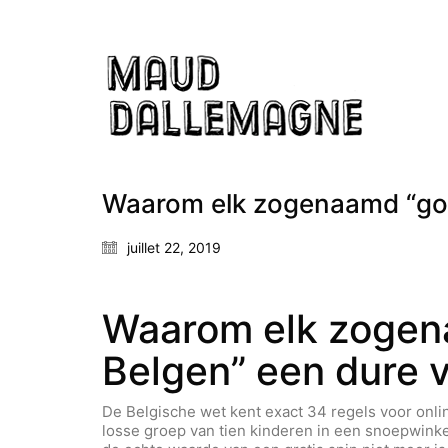
Waarom elk zogenaamd “goks
juillet 22, 2019
Waarom elk zogen
Belgen” een dure va
De Belgische wet kent exact 34 regels voor onlin
losse groep van tien kinderen in een snoepwinkel.