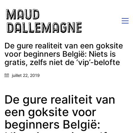
De gure realiteit van een goksite
voor beginners België: Niets is
gratis, zelfs niet de ‘vip’-belofte
juillet 22, 2019
De gure realiteit van
een goksite voor
beginners België: