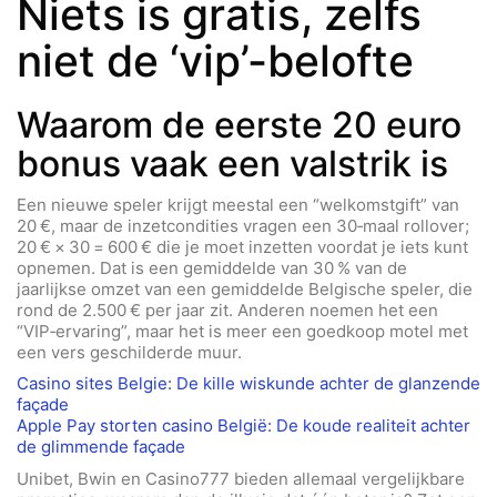
Niets is gratis, zelfs
niet de ‘vip’-belofte
Waarom de eerste 20 euro
bonus vaak een valstrik is
Een nieuwe speler krijgt meestal een “welkomstgift” van
20 €, maar de inzetcondities vragen een 30‑maal rollover;
20 € × 30 = 600 € die je moet inzetten voordat je iets kunt
opnemen. Dat is een gemiddelde van 30 % van de
jaarlijkse omzet van een gemiddelde Belgische speler, die
rond de 2.500 € per jaar zit. Anderen noemen het een
“VIP‑ervaring”, maar het is meer een goedkoop motel met
een vers geschilderde muur.
Casino sites Belgie: De kille wiskunde achter de glanzende
façade
Apple Pay storten casino België: De koude realiteit achter
de glimmende façade
Unibet, Bwin en Casino777 bieden allemaal vergelijkbare