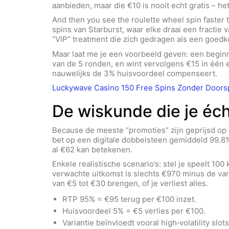
aanbieden, maar die €10 is nooit echt gratis – h
And then you see the roulette wheel spin faster
spins van Starburst, waar elke draai een fractie 
“VIP” treatment die zich gedragen als een goe
Maar laat me je een voorbeeld geven: een beginne
van de 5 ronden, en wint vervolgens €15 in één e
nauwelijks de 3% huisvoordeel compenseert.
Luckywave Casino 150 Free Spins Zonder Doors
De wiskunde die je éc
Because de meeste “promoties” zijn geprijsd op 
bet op een digitale dobbelsteen gemiddeld 99.8% 
al €62 kan betekenen.
Enkele realistische scenario’s: stel je speelt 10
verwachte uitkomst is slechts €970 minus de vari
van €5 tot €30 brengen, of je verliest alles.
RTP 95% = €95 terug per €100 inzet.
Huisvoordeel 5% = €5 verlies per €100.
Variantie beïnvloedt vooral high‑volatility slots