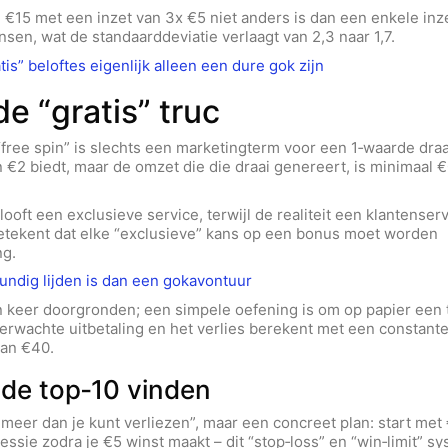
 €15 met een inzet van 3x €5 niet anders is dan een enkele inz
nsen, wat de standaarddeviatie verlaagt van 2,3 naar 1,7.
s” beloftes eigenlijk alleen een dure gok zijn
e “gratis” truc
 “free spin” is slechts een marketingterm voor een 1‑waarde draa
€2 biedt, maar de omzet die die draai genereert, is minimaal €
ooft een exclusieve service, terwijl de realiteit een klantenserv
betekent dat elke “exclusieve” kans op een bonus moet worden
ng.
undig lijden is dan een gokavontuur
én keer doorgronden; een simpele oefening is om op papier een 
 verwachte uitbetaling en het verlies berekent met een constant
van €40.
n de top‑10 vinden
 meer dan je kunt verliezen”, maar een concreet plan: start met
essie zodra je €5 winst maakt – dit “stop‑loss” en “win‑limit” s