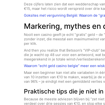
Deze cijfers laten zien dat een weddenschap van
€15, maar het risico wordt verspreid over drie ka
Goksites met vergunning België: Waarom de “grati
Markering, mythes en d
Nooit een casino geeft je echt “gratis” geld – de
zonder inzet, die meestal een maximumwinst van 
per klik.
And then you realize that Betsson’s “VIP‑club” bel
die je wacht op 48 uur voor een antwoord, wat 
meegerekend in je totale winst‑/verliesberekeni
Waarom “echt geld casino belgie” meer een wisk
Maar een beginner kan niet alle variabelen in é
van 10 inzetten van €10 te maken, waarbij je de
van 96% – je eindigt met een gemiddeld verlies 
Praktische tips die je niet i
Because de meeste adviezen blijven bij “zet niet
verdeel over drie sessies van €10, en stop elke s