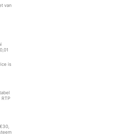
et van
i
0,01
ice is
tabel
e RTP
 €30,
ysteem