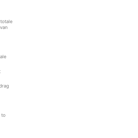
totale
 van
ale
t
drag
 to