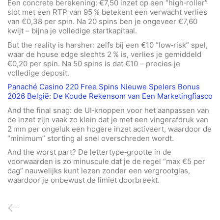
Een concrete berekening: €7,50 inzet op een “high‑roller”
slot met een RTP van 95 % betekent een verwacht verlies
van €0,38 per spin. Na 20 spins ben je ongeveer €7,60
kwijt – bijna je volledige startkapitaal.
But the reality is harsher: zelfs bij een €10 “low‑risk” spel,
waar de house edge slechts 2 % is, verlies je gemiddeld
€0,20 per spin. Na 50 spins is dat €10 – precies je
volledige deposit.
Panaché Casino 220 Free Spins Nieuwe Spelers Bonus
2026 België: De Koude Rekensom van Een Marketingfiasco
And the final snag: de UI‑knoppen voor het aanpassen van
de inzet zijn vaak zo klein dat je met een vingerafdruk van
2 mm per ongeluk een hogere inzet activeert, waardoor de
“minimum” storting al snel overschreden wordt.
And the worst part? De lettertype‑grootte in de
voorwaarden is zo minuscule dat je de regel “max €5 per
dag” nauwelijks kunt lezen zonder een vergrootglas,
waardoor je onbewust de limiet doorbreekt.