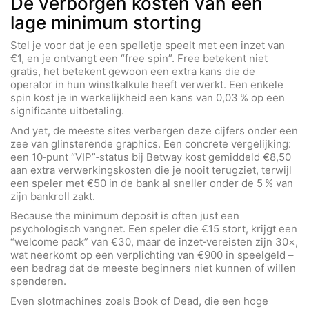
De verborgen kosten van een
lage minimum storting
Stel je voor dat je een spelletje speelt met een inzet van
€1, en je ontvangt een “free spin”. Free betekent niet
gratis, het betekent gewoon een extra kans die de
operator in hun winstkalkule heeft verwerkt. Een enkele
spin kost je in werkelijkheid een kans van 0,03 % op een
significante uitbetaling.
And yet, de meeste sites verbergen deze cijfers onder een
zee van glinsterende graphics. Een concrete vergelijking:
een 10‑punt “VIP”‑status bij Betway kost gemiddeld €8,50
aan extra verwerkingskosten die je nooit terugziet, terwijl
een speler met €50 in de bank al sneller onder de 5 % van
zijn bankroll zakt.
Because the minimum deposit is often just een
psychologisch vangnet. Een speler die €15 stort, krijgt een
“welcome pack” van €30, maar de inzet‑vereisten zijn 30×,
wat neerkomt op een verplichting van €900 in speelgeld –
een bedrag dat de meeste beginners niet kunnen of willen
spenderen.
Even slotmachines zoals Book of Dead, die een hoge