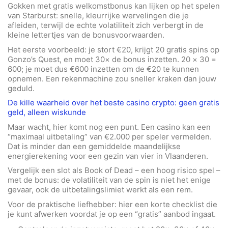
Gokken met gratis welkomstbonus kan lijken op het spelen
van Starburst: snelle, kleurrijke wervelingen die je
afleiden, terwijl de echte volatiliteit zich verbergt in de
kleine lettertjes van de bonusvoorwaarden.
Het eerste voorbeeld: je stort €20, krijgt 20 gratis spins op
Gonzo’s Quest, en moet 30× de bonus inzetten. 20 × 30 =
600; je moet dus €600 inzetten om de €20 te kunnen
opnemen. Een rekenmachine zou sneller kraken dan jouw
geduld.
De kille waarheid over het beste casino crypto: geen gratis
geld, alleen wiskunde
Maar wacht, hier komt nog een punt. Een casino kan een
“maximaal uitbetaling” van €2.000 per speler vermelden.
Dat is minder dan een gemiddelde maandelijkse
energierekening voor een gezin van vier in Vlaanderen.
Vergelijk een slot als Book of Dead – een hoog risico spel –
met de bonus: de volatiliteit van de spin is niet het enige
gevaar, ook de uitbetalingslimiet werkt als een rem.
Voor de praktische liefhebber: hier een korte checklist die
je kunt afwerken voordat je op een “gratis” aanbod ingaat.