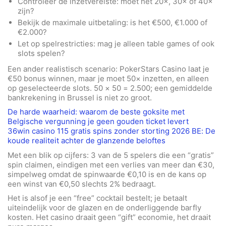
Controleer de inzetvereiste: moet het 20×, 30× of 40×
zijn?
Bekijk de maximale uitbetaling: is het €500, €1.000 of
€2.000?
Let op spelrestricties: mag je alleen table games of ook
slots spelen?
Een ander realistisch scenario: PokerStars Casino laat je
€50 bonus winnen, maar je moet 50× inzetten, en alleen
op geselecteerde slots. 50 × 50 = 2.500; een gemiddelde
bankrekening in Brussel is niet zo groot.
De harde waarheid: waarom de beste goksite met
Belgische vergunning je geen gouden ticket levert
36win casino 115 gratis spins zonder storting 2026 BE: De
koude realiteit achter de glanzende beloftes
Met een blik op cijfers: 3 van de 5 spelers die een “gratis”
spin claimen, eindigen met een verlies van meer dan €30,
simpelweg omdat de spinwaarde €0,10 is en de kans op
een winst van €0,50 slechts 2% bedraagt.
Het is alsof je een “free” cocktail bestelt; je betaalt
uiteindelijk voor de glazen en de onderliggende barfly
kosten. Het casino draait geen “gift” economie, het draait