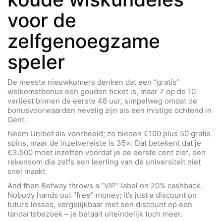
voor de
zelfgenoegzame
speler
De meeste nieuwkomers denken dat een “gratis”
welkomstbonus een gouden ticket is, maar 7 op de 10
verliest binnen de eerste 48 uur, simpelweg omdat de
bonusvoorwaarden nevelig zijn als een mistige ochtend in
Gent.
Neem Unibet als voorbeeld; ze bieden €100 plus 50 gratis
spins, maar de inzetvereiste is 35×. Dat betekent dat je
€3.500 moet inzetten voordat je de eerste cent ziet, een
rekensom die zelfs een leerling van de universiteit niet
snel maakt.
And then Betway throws a “VIP” label on 20% cashback.
Nobody hands out “free” money; it’s just a discount on
future losses, vergelijkbaar met een discount op een
tandartsbezoek – je betaalt uiteindelijk toch meer.