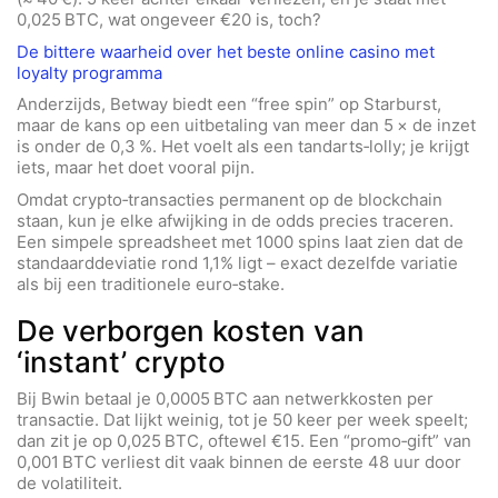
0,025 BTC, wat ongeveer €20 is, toch?
De bittere waarheid over het beste online casino met
loyalty programma
Anderzijds, Betway biedt een “free spin” op Starburst,
maar de kans op een uitbetaling van meer dan 5 × de inzet
is onder de 0,3 %. Het voelt als een tandarts‑lolly; je krijgt
iets, maar het doet vooral pijn.
Omdat crypto‑transacties permanent op de blockchain
staan, kun je elke afwijking in de odds precies traceren.
Een simpele spreadsheet met 1000 spins laat zien dat de
standaarddeviatie rond 1,1% ligt – exact dezelfde variatie
als bij een traditionele euro‑stake.
De verborgen kosten van
‘instant’ crypto
Bij Bwin betaal je 0,0005 BTC aan netwerk­kosten per
transactie. Dat lijkt weinig, tot je 50 keer per week speelt;
dan zit je op 0,025 BTC, oftewel €15. Een “promo‑gift” van
0,001 BTC verliest dit vaak binnen de eerste 48 uur door
de volatiliteit.