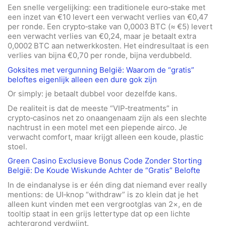
Een snelle vergelijking: een traditionele euro‑stake met
een inzet van €10 levert een verwacht verlies van €0,47
per ronde. Een crypto‑stake van 0,0003 BTC (≈ €5) levert
een verwacht verlies van €0,24, maar je betaalt extra
0,0002 BTC aan netwerk­kosten. Het eindresultaat is een
verlies van bijna €0,70 per ronde, bijna verdubbeld.
Goksites met vergunning België: Waarom de “gratis”
beloftes eigenlijk alleen een dure gok zijn
Or simply: je betaalt dubbel voor dezelfde kans.
De realiteit is dat de meeste “VIP‑treatments” in
crypto‑casinos net zo onaangenaam zijn als een slechte
nachtrust in een motel met een piepende airco. Je
verwacht comfort, maar krijgt alleen een koude, plastic
stoel.
Green Casino Exclusieve Bonus Code Zonder Storting
België: De Koude Wiskunde Achter de “Gratis” Belofte
In de eindanalyse is er één ding dat niemand ever really
mentions: de UI‑knop “withdraw” is zo klein dat je het
alleen kunt vinden met een vergrootglas van 2×, en de
tooltip staat in een grijs lettertype dat op een lichte
achtergrond verdwijnt.