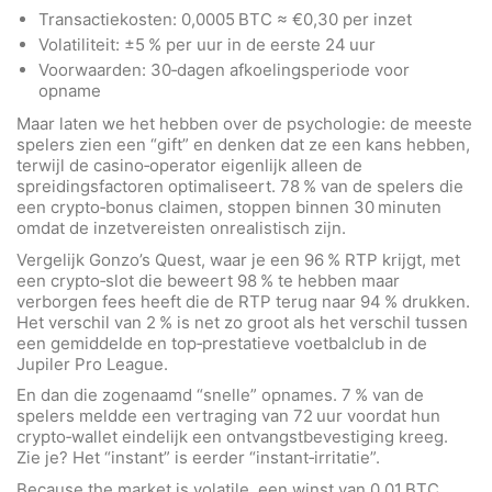
Transactiekosten: 0,0005 BTC ≈ €0,30 per inzet
Volatiliteit: ±5 % per uur in de eerste 24 uur
Voorwaarden: 30‑dagen afkoelingsperiode voor
opname
Maar laten we het hebben over de psychologie: de meeste
spelers zien een “gift” en denken dat ze een kans hebben,
terwijl de casino‑operator eigenlijk alleen de
spreidingsfactoren optimaliseert. 78 % van de spelers die
een crypto‑bonus claimen, stoppen binnen 30 minuten
omdat de inzetvereisten onrealistisch zijn.
Vergelijk Gonzo’s Quest, waar je een 96 % RTP krijgt, met
een crypto‑slot die beweert 98 % te hebben maar
verborgen fees heeft die de RTP terug naar 94 % drukken.
Het verschil van 2 % is net zo groot als het verschil tussen
een gemiddelde en top‑prestatieve voetbalclub in de
Jupiler Pro League.
En dan die zogenaamd “snelle” opnames. 7 % van de
spelers meldde een vertraging van 72 uur voordat hun
crypto‑wallet eindelijk een ontvangstbevestiging kreeg.
Zie je? Het “instant” is eerder “instant‑irritatie”.
Because the market is volatile, een winst van 0,01 BTC