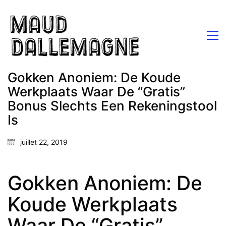
Gokken Anoniem: De Koude
Werkplaats Waar De “Gratis”
Bonus Slechts Een Rekeningstool
Is
juillet 22, 2019
Gokken Anoniem: De
Koude Werkplaats
Waar De “Gratis”