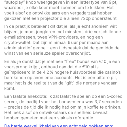
“autoplay” knop weergegeven in een lettertype van 9 pt,
waardoor je elke keer moet zoomen om te klikken. Het
voelt alsof de ontwikkelaars een vergaderzaal hebben
gekozen met een projector die alleen 720p ondersteunt.
In de praktijk betekent dit dat je, als je echt anoniem wilt
blijven, je moet jongleren met minstens drie verschillende
e‑mailadressen, twee VPN‑providers, en nog een
crypto‑wallet. Dat zijn minimaal 6 uur per maand aan
administratief gedoe – een tijdsbestek dat de gemiddelde
winst van een serieuze speler overschrijdt.
En als je denkt dat je met een “free” bonus van €10 je een
voorsprong krijgt, onthoud dan dat die €10 al is
geïmpliceerd in de 4,2 % hogere huisvoordeel die casino’s
berekenen op anonieme accounts. Het is een bittere pil,
maar het is de realiteit van de “gift” die nergens vandaan
komt.
Een laatste anekdote: ik zat laatst te spelen op een 5‑cored
server, de laadtijd voor het bonus‑menu was 3,7 seconden
– precies de tijd die ik nodig had om mijn koffie te drinken.
Het leek alsof de ontwikkelaars de snelheid bewust
hebben gemeten met een slak als referentie.
De harde werkelijkheid van een echt geld gokken app: