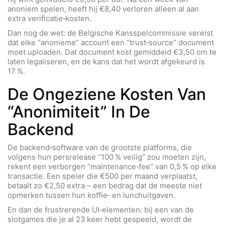
anoniem spelen, heeft hij €8,40 verloren alleen al aan
extra verificatie‑kosten.
Dan nog de wet: de Belgische Kansspelcommissie vereist
dat elke “anonieme” account een “trust‑source” document
moet uploaden. Dat document kost gemiddeld €3,50 om te
laten legaliseren, en de kans dat het wordt afgekeurd is
17 %.
De Ongeziene Kosten Van
“Anonimiteit” In De
Backend
De backend‑software van de grootste platforms, die
volgens hun persrelease “100 % veilig” zou moeten zijn,
rekent een verborgen “maintenance‑fee” van 0,5 % op elke
transactie. Een speler die €500 per maand verplaatst,
betaalt zo €2,50 extra – een bedrag dat de meeste niet
opmerken tussen hun koffie‑ en lunchuitgaven.
En dan de frustrerende UI‑elementen: bij een van de
slotgames die je al 23 keer hebt gespeeld, wordt de