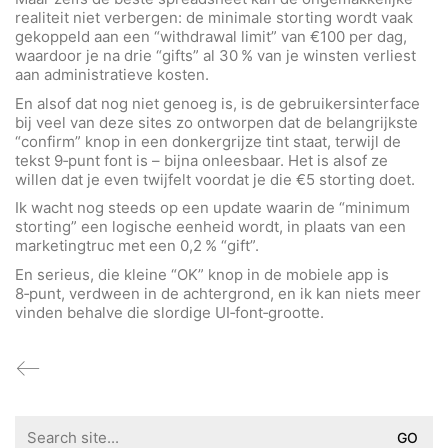
realiteit niet verbergen: de minimale storting wordt vaak
gekoppeld aan een “withdrawal limit” van €100 per dag,
waardoor je na drie “gifts” al 30 % van je winsten verliest
aan administratieve kosten.
En alsof dat nog niet genoeg is, is de gebruikersinterface
bij veel van deze sites zo ontworpen dat de belangrijkste
“confirm” knop in een donkergrijze tint staat, terwijl de
tekst 9‑punt font is – bijna onleesbaar. Het is alsof ze
willen dat je even twijfelt voordat je die €5 storting doet.
Ik wacht nog steeds op een update waarin de “minimum
storting” een logische eenheid wordt, in plaats van een
marketingtruc met een 0,2 % “gift”.
En serieus, die kleine “OK” knop in de mobiele app is
8‑punt, verdween in de achtergrond, en ik kan niets meer
vinden behalve die slordige UI‑font‑grootte.
Search
for: