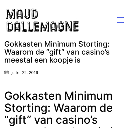
Gokkasten Minimum Storting:
Waarom de “gift” van casino’s
meestal een koopje is
juillet 22, 2019
Gokkasten Minimum
Storting: Waarom de
“gift” van casino’s