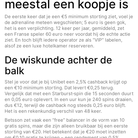
meestal een koopje is
De eerste keer dat je een €5 minimum storting ziet, voel je
de adrenaline meteen wegschieten; 5 euro is geen gok,
het is een verplichting. 12 keer per jaar, gemiddeld, zet
een Franse speler 60 euro neer voordat hij de echte actie
ziet. En toch blijft iedere operator ze als “VIP” labelen,
alsof ze een luxe hotelkamer reserveren.
De wiskunde achter de
balk
Stel je voor dat je bij Unibet een 2,5% cashback krijgt op
een €10 minimum storting. Dat levert €0,25 terug.
Vergelijk dat met een Starburst‑spin die 15 seconden duurt
en 0,05 euro oplevert. In een uur kun je 240 spins draaien,
dus €12, terwijl de cashback nog steeds 0,25 euro blijft.
Het is een rekenkundig verschil van 48 keer.
Betsson zet vaak een “free” balancer in de vorm van 10
gratis spins, maar die zijn alleen bruikbaar bij een eerste
storting van €20. Het betekent dat je €20 moet inzetten
om €0,10 gratis te krijgen – een rendement van 0,5%.