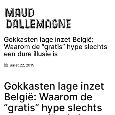
Gokkasten lage inzet België:
Waarom de “gratis” hype slechts
een dure illusie is
juillet 22, 2019
Gokkasten lage inzet
België: Waarom de
“gratis” hype slechts