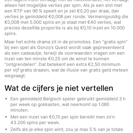
alleen het mogelijke verlies per spin. Als je een slot met
een RTP van 96 % speelt en je zet €0,20 per draai, dan
verlies je gemiddeld €0,008 per ronde. Vermenigvuldig die
€0,008 met 5.000 spins en je staat met €40 verlies, wat
precies dezelfde proportie is als bij €0,10 inzet en 10.000
spins.
Maar het echte drama zit in de promoties. Een “gratis spin”
bij een spel als Gonzo’s Quest wordt vaak gepresenteerd
als een cadeautje, terwijl de voorwaarden vragen om een
inzet van ten minste €0,25 om de winst te kunnen
“ontgrendelen”. Dat betekent een extra €2,50 minimum
per vijf gratis draaien, wat de illusie van gratis geld meteen
wegvaagt.
Wat de cijfers je niet vertellen
Een gemiddeld Belgisch speler gebruikt gemiddeld 3 h
per week op gokkasten, wat neerkomt op 1.080
minuten.
Met een inzet van €0,15 per spin bereikt men zo’n
43.200 spins per week.
Zelfs als je elke spin wint, zou je max 5 % van je totale