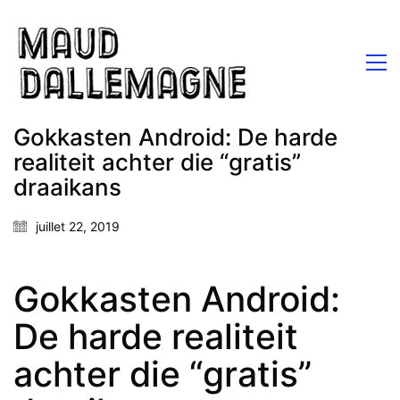
Gokkasten Android: De harde
realiteit achter die “gratis”
draaikans
juillet 22, 2019
Gokkasten Android:
De harde realiteit
achter die “gratis”