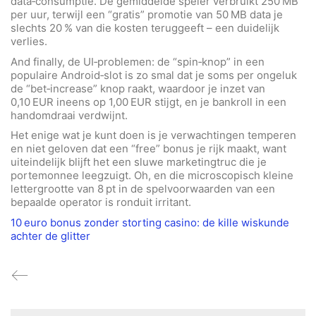
data‑consumptie. De gemiddelde speler verbruikt 250 MB
per uur, terwijl een “gratis” promotie van 50 MB data je
slechts 20 % van die kosten teruggeeft – een duidelijk
verlies.
And finally, de UI‑problemen: de “spin‑knop” in een
populaire Android‑slot is zo smal dat je soms per ongeluk
de “bet‑increase” knop raakt, waardoor je inzet van
0,10 EUR ineens op 1,00 EUR stijgt, en je bankroll in een
handomdraai verdwijnt.
Het enige wat je kunt doen is je verwachtingen temperen
en niet geloven dat een “free” bonus je rijk maakt, want
uiteindelijk blijft het een sluwe marketingtruc die je
portemonnee leegzuigt. Oh, en die microscopisch kleine
lettergrootte van 8 pt in de spelvoorwaarden van een
bepaalde operator is ronduit irritant.
10 euro bonus zonder storting casino: de kille wiskunde
achter de glitter
Search