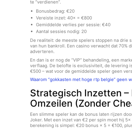
te “verdienen”.
Bonusbedrag: €20
Vereiste inzet: 40× = €800
Gemiddelde verlies per sessie: €40
Aantal sessies nodig: 20
De realiteit: de meeste spelers stoppen na drie
van hun bankroll. Een casino verwacht dat 70% di
adverteren.
En dan is er nog de “VIP” behandeling, een marke
verflaag. De belofte is exclusiviteit, de leverin
€500 – wat voor de gemiddelde speler geen vers
Waarom “gokkasten met hoge rtp belgie” geen w
Strategisch Inzetten 
Omzeilen (Zonder Che
Een slimme speler kan de bonus laten rijzen doo
Joker. Met een inzet van €2 per spin moet hij 5
berekening is simpel: €20 bonus × 5 = €100, plus