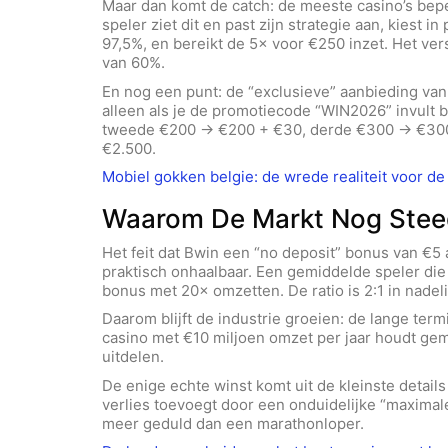
Maar dan komt de catch: de meeste casino’s bepe
speler ziet dit en past zijn strategie aan, kiest
97,5%, en bereikt de 5× voor €250 inzet. Het versc
van 60%.
En nog een punt: de “exclusieve” aanbieding van
alleen als je de promotiecode “WIN2026” invult 
tweede €200 → €200 + €30, derde €300 → €300 + €
€2.500.
Mobiel gokken belgie: de wrede realiteit voor d
Waarom De Markt Nog Steed
Het feit dat Bwin een “no deposit” bonus van €5 
praktisch onhaalbaar. Een gemiddelde speler die
bonus met 20× omzetten. De ratio is 2:1 in nadeli
Daarom blijft de industrie groeien: de lange ter
casino met €10 miljoen omzet per jaar houdt ge
uitdelen.
De enige echte winst komt uit de kleinste detail
verlies toevoegt door een onduidelijke “maximale
meer geduld dan een marathonloper.