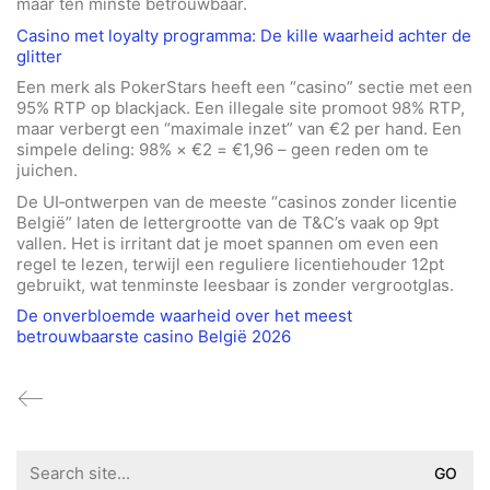
maar ten minste betrouwbaar.
Casino met loyalty programma: De kille waarheid achter de
glitter
Een merk als PokerStars heeft een “casino” sectie met een
95% RTP op blackjack. Een illegale site promoot 98% RTP,
maar verbergt een “maximale inzet” van €2 per hand. Een
simpele deling: 98% × €2 = €1,96 – geen reden om te
juichen.
De UI‑ontwerpen van de meeste “casinos zonder licentie
België” laten de lettergrootte van de T&C’s vaak op 9pt
vallen. Het is irritant dat je moet spannen om even een
regel te lezen, terwijl een reguliere licentiehouder 12pt
gebruikt, wat tenminste leesbaar is zonder vergrootglas.
De onverbloemde waarheid over het meest
betrouwbaarste casino België 2026
Search
for: