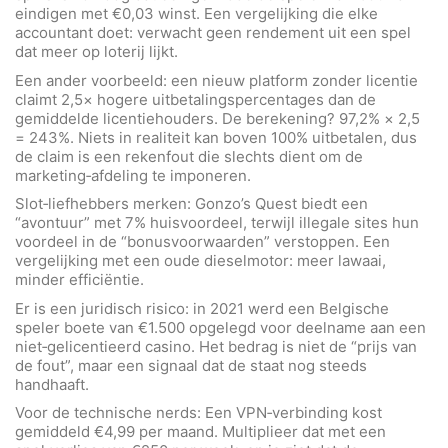
eindigen met €0,03 winst. Een vergelijking die elke
accountant doet: verwacht geen rendement uit een spel
dat meer op loterij lijkt.
Een ander voorbeeld: een nieuw platform zonder licentie
claimt 2,5× hogere uitbetalingspercentages dan de
gemiddelde licentiehouders. De berekening? 97,2% × 2,5
= 243%. Niets in realiteit kan boven 100% uitbetalen, dus
de claim is een rekenfout die slechts dient om de
marketing‑afdeling te imponeren.
Slot‑liefhebbers merken: Gonzo’s Quest biedt een
“avontuur” met 7% huisvoordeel, terwijl illegale sites hun
voordeel in de “bonusvoorwaarden” verstoppen. Een
vergelijking met een oude dieselmotor: meer lawaai,
minder efficiëntie.
Er is een juridisch risico: in 2021 werd een Belgische
speler boete van €1.500 opgelegd voor deelname aan een
niet‑gelicentieerd casino. Het bedrag is niet de “prijs van
de fout”, maar een signaal dat de staat nog steeds
handhaaft.
Voor de technische nerds: Een VPN‑verbinding kost
gemiddeld €4,99 per maand. Multiplieer dat met een