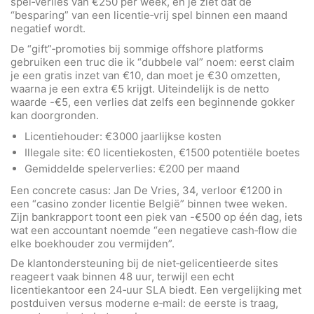
spel‑verlies van €250 per week, en je ziet dat de
“besparing” van een licentie‑vrij spel binnen een maand
negatief wordt.
De “gift”‑promoties bij sommige offshore platforms
gebruiken een truc die ik “dubbele val” noem: eerst claim
je een gratis inzet van €10, dan moet je €30 omzetten,
waarna je een extra €5 krijgt. Uiteindelijk is de netto
waarde -€5, een verlies dat zelfs een beginnende gokker
kan doorgronden.
Licentiehouder: €3000 jaarlijkse kosten
Illegale site: €0 licentiekosten, €1500 potentiële boetes
Gemiddelde spelerverlies: €200 per maand
Een concrete casus: Jan De Vries, 34, verloor €1200 in
een “casino zonder licentie België” binnen twee weken.
Zijn bankrapport toont een piek van -€500 op één dag, iets
wat een accountant noemde “een negatieve cash‑flow die
elke boekhouder zou vermijden”.
De klantondersteuning bij de niet‑gelicentieerde sites
reageert vaak binnen 48 uur, terwijl een echt
licentiekantoor een 24‑uur SLA biedt. Een vergelijking met
postduiven versus moderne e‑mail: de eerste is traag,