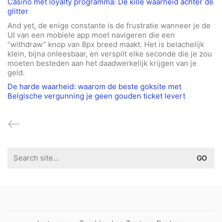
Casino met loyalty programma: De kille waarheid achter de
glitter
And yet, de enige constante is de frustratie wanneer je de
UI van een mobiele app moet navigeren die een
“withdraw” knop van 8px breed maakt. Het is belachelijk
klein, bijna onleesbaar, en verspilt elke seconde die je zou
moeten besteden aan het daadwerkelijk krijgen van je
geld.
De harde waarheid: waarom de beste goksite met
Belgische vergunning je geen gouden ticket levert
Search
for: