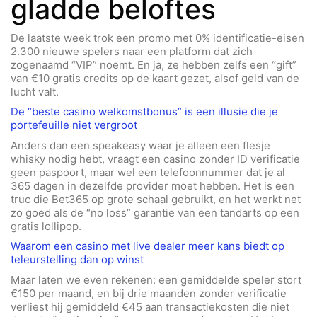
gladde beloftes
De laatste week trok een promo met 0% identificatie-eisen
2.300 nieuwe spelers naar een platform dat zich
zogenaamd “VIP” noemt. En ja, ze hebben zelfs een “gift”
van €10 gratis credits op de kaart gezet, alsof geld van de
lucht valt.
De “beste casino welkomstbonus” is een illusie die je
portefeuille niet vergroot
Anders dan een speakeasy waar je alleen een flesje
whisky nodig hebt, vraagt een casino zonder ID verificatie
geen paspoort, maar wel een telefoonnummer dat je al
365 dagen in dezelfde provider moet hebben. Het is een
truc die Bet365 op grote schaal gebruikt, en het werkt net
zo goed als de “no loss” garantie van een tandarts op een
gratis lollipop.
Waarom een casino met live dealer meer kans biedt op
teleurstelling dan op winst
Maar laten we even rekenen: een gemiddelde speler stort
€150 per maand, en bij drie maanden zonder verificatie
verliest hij gemiddeld €45 aan transactiekosten die niet