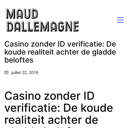
Casino zonder ID verificatie: De
koude realiteit achter de gladde
beloftes
juillet 22, 2019
Casino zonder ID
verificatie: De koude
realiteit achter de