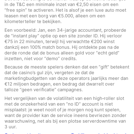
in de T&C een minimale inzet van €2,50 eisen om een
“free spin” te activeren. Het is alsof je een luxe auto moet
leasen met een borg van €5.000, alleen om een
kilometerteller te bekijken.
Een voorbeeld: Jan, een 34-jarige accountant, probeerde
de “instant play” optie op een site zonder ID. Hij verloor
€75 in 22 minuten, terwijl hij verwachtte €200 winst
dankzij een 100% match bonus. Hij ontdekte pas na de
derde ronde dat de bonus alleen gold voor “echt geld”
inzetten, niet voor “demo” credits.
Because de meeste spelers denken dat een “gift” betekent
dat de casino’s gul zijn, vergeten ze dat de
marketingbudgetten van deze operators jaarlijks meer dan
€12 miljoen bedragen, een bedrag dat dwarrelt over
talloze “geen verificatie” campagnes.
Het vergelijken van de volatiliteit van een high‑roller slot
met de onzekerheid van een “no ID” account is niet
misplaatst: je weet nooit of je morgen nog kunt spelen,
want de provider kan de service ineens bevriezen zonder
waarschuwing, net als bij een plotse serverdowntime van
3 uur.