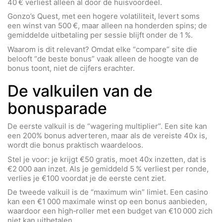
40 € verliest alleen al door de huisvoordeel.
Gonzo’s Quest, met een hogere volatiliteit, levert soms
een winst van 500 €, maar alleen na honderden spins; de
gemiddelde uitbetaling per sessie blijft onder de 1 %.
Waarom is dit relevant? Omdat elke “compare” site die
belooft “de beste bonus” vaak alleen de hoogte van de
bonus toont, niet de cijfers erachter.
De valkuilen van de
bonusparade
De eerste valkuil is de “wagering multiplier”. Een site kan
een 200% bonus adverteren, maar als de vereiste 40x is,
wordt die bonus praktisch waardeloos.
Stel je voor: je krijgt €50 gratis, moet 40x inzetten, dat is
€2 000 aan inzet. Als je gemiddeld 5 % verliest per ronde,
verlies je €100 voordat je de eerste cent ziet.
De tweede valkuil is de “maximum win” limiet. Een casino
kan een €1 000 maximale winst op een bonus aanbieden,
waardoor een high‑roller met een budget van €10 000 zich
niet kan uitbetalen.