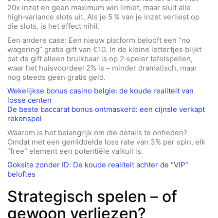
20x inzet en geen maximum win limiet, maar sluit alle
high‑variance slots uit. Als je 5 % van je inzet verliest op
die slots, is het effect nihil.
Een andere case: Een nieuw platform belooft een “no
wagering” gratis gift van €10. In de kleine lettertjes blijkt
dat de gift alleen bruikbaar is op 2‑speler tafelspellen,
waar het huisvoordeel 2% is – minder dramatisch, maar
nog steeds geen gratis geld.
Wekelijkse bonus casino belgie: de koude realiteit van
losse centen
De beste baccarat bonus ontmaskerd: een cijnsle verkapt
rekenspel
Waarom is het belangrijk om die details te ontleden?
Omdat met een gemiddelde loss rate van 3% per spin, elk
“free” element een potentiële valkuil is.
Goksite zonder ID: De koude realiteit achter de “VIP”
beloftes
Strategisch spelen – of
gewoon verliezen?