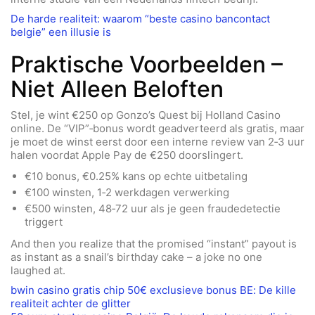
De harde realiteit: waarom “beste casino bancontact
belgie” een illusie is
Praktische Voorbeelden –
Niet Alleen Beloften
Stel, je wint €250 op Gonzo’s Quest bij Holland Casino
online. De “VIP”‑bonus wordt geadverteerd als gratis, maar
je moet de winst eerst door een interne review van 2‑3 uur
halen voordat Apple Pay de €250 doorslingert.
€10 bonus, €0.25% kans op echte uitbetaling
€100 winsten, 1‑2 werkdagen verwerking
€500 winsten, 48‑72 uur als je geen fraudedetectie
triggert
And then you realize that the promised “instant” payout is
as instant as a snail’s birthday cake – a joke no one
laughed at.
bwin casino gratis chip 50€ exclusieve bonus BE: De kille
realiteit achter de glitter