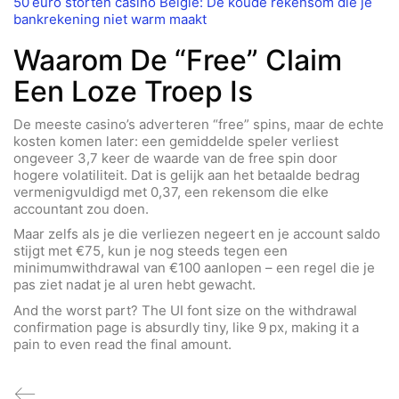
50 euro storten casino België: De koude rekensom die je
bankrekening niet warm maakt
Waarom De “Free” Claim
Een Loze Troep Is
De meeste casino’s adverteren “free” spins, maar de echte
kosten komen later: een gemiddelde speler verliest
ongeveer 3,7 keer de waarde van de free spin door
hogere volatiliteit. Dat is gelijk aan het betaalde bedrag
vermenigvuldigd met 0,37, een rekensom die elke
accountant zou doen.
Maar zelfs als je die verliezen negeert en je account saldo
stijgt met €75, kun je nog steeds tegen een
minimumwithdrawal van €100 aanlopen – een regel die je
pas ziet nadat je al uren hebt gewacht.
And the worst part? The UI font size on the withdrawal
confirmation page is absurdly tiny, like 9 px, making it a
pain to even read the final amount.