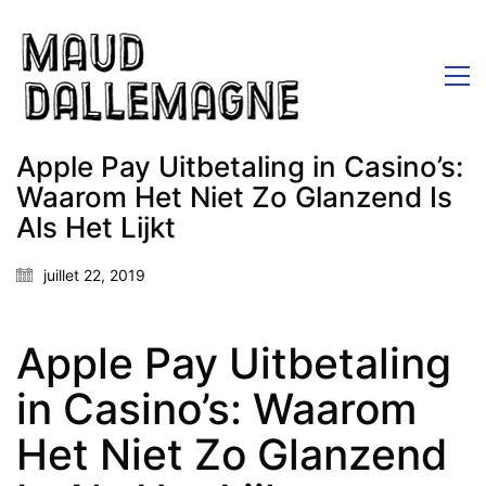
Apple Pay Uitbetaling in Casino’s:
Waarom Het Niet Zo Glanzend Is
Als Het Lijkt
juillet 22, 2019
Apple Pay Uitbetaling
in Casino’s: Waarom
Het Niet Zo Glanzend