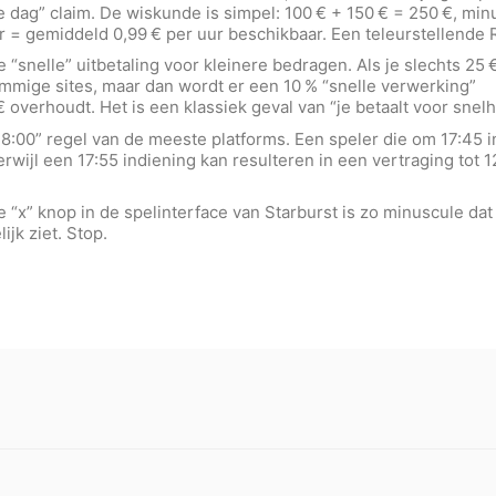
e dag” claim. De wiskunde is simpel: 100 € + 150 € = 250 €, min
r = gemiddeld 0,99 € per uur beschikbaar. Een teleurstellende 
“snelle” uitbetaling voor kleinere bedragen. Als je slechts 25 €
sommige sites, maar dan wordt er een 10 % “snelle verwerking”
overhoudt. Het is een klassiek geval van “je betaalt voor snelh
18:00” regel van de meeste platforms. Een speler die om 17:45 i
erwijl een 17:55 indiening kan resulteren in een vertraging tot 1
ne “x” knop in de spelinterface van Starburst is zo minuscule dat 
ijk ziet. Stop.