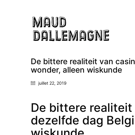
De bittere realiteit van cas
wonder, alleen wiskunde
juillet 22, 2019
De bittere realitei
dezelfde dag Belgi
wiskunde