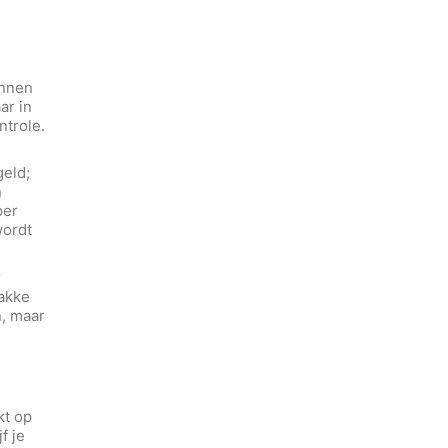
innen
ar in
ntrole.
geld;
n
per
wordt
r
rakke
n, maar
kt op
f je