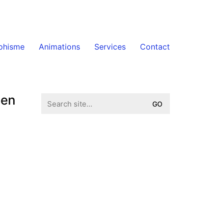
phisme
Animations
Services
Contact
een
Search
for: