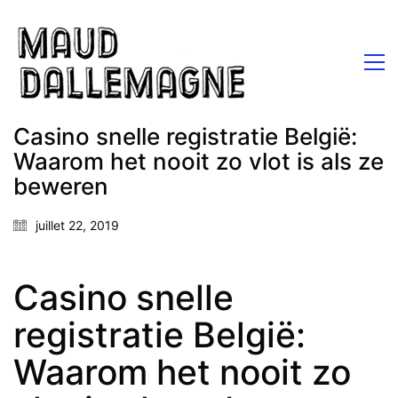
Casino snelle registratie België:
Waarom het nooit zo vlot is als ze
beweren
juillet 22, 2019
Casino snelle
registratie België:
Waarom het nooit zo