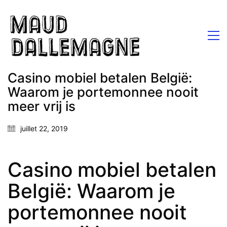
Casino mobiel betalen België:
Waarom je portemonnee nooit
meer vrij is
juillet 22, 2019
Casino mobiel betalen
België: Waarom je
portemonnee nooit