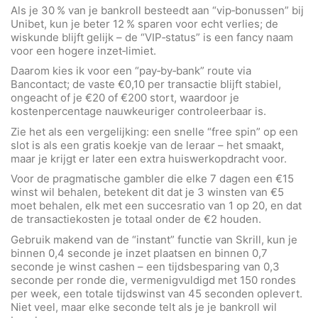
Als je 30 % van je bankroll besteedt aan “vip‑bonussen” bij
Unibet, kun je beter 12 % sparen voor echt verlies; de
wiskunde blijft gelijk – de “VIP‑status” is een fancy naam
voor een hogere inzet‑limiet.
Daarom kies ik voor een “pay‑by‑bank” route via
Bancontact; de vaste €0,10 per transactie blijft stabiel,
ongeacht of je €20 of €200 stort, waardoor je
kostenpercentage nauwkeuriger controleerbaar is.
Zie het als een vergelijking: een snelle “free spin” op een
slot is als een gratis koekje van de leraar – het smaakt,
maar je krijgt er later een extra huiswerkopdracht voor.
Voor de pragmatische gambler die elke 7 dagen een €15
winst wil behalen, betekent dit dat je 3 winsten van €5
moet behalen, elk met een succesratio van 1 op 20, en dat
de transactie­kosten je totaal onder de €2 houden.
Gebruik makend van de “instant” functie van Skrill, kun je
binnen 0,4 seconde je inzet plaatsen en binnen 0,7
seconde je winst cashen – een tijdsbesparing van 0,3
seconde per ronde die, vermenigvuldigd met 150 rondes
per week, een totale tijdswinst van 45 seconden oplevert.
Niet veel, maar elke seconde telt als je je bankroll wil