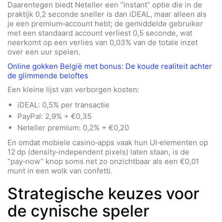
Daarentegen biedt Neteller een “instant” optie die in de
praktijk 0,2 seconde sneller is dan iDEAL, maar alleen als
je een premium‑account hebt; de gemiddelde gebruiker
met een standaard account verliest 0,5 seconde, wat
neerkomt op een verlies van 0,03% van de totale inzet
over een uur spelen.
Online gokken België met bonus: De koude realiteit achter
de glimmende beloftes
Een kleine lijst van verborgen kosten:
iDEAL: 0,5% per transactie
PayPal: 2,9% + €0,35
Neteller premium: 0,2% + €0,20
En omdat mobiele casino‑apps vaak hun UI‑elementen op
12 dp (density‑independent pixels) laten staan, is de
“pay‑now” knop soms net zo onzichtbaar als een €0,01
munt in een wolk van confetti.
Strategische keuzes voor
de cynische speler