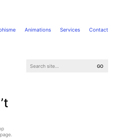
phisme
Animations
Services
Contact
Search
for:
’t
op
epage.