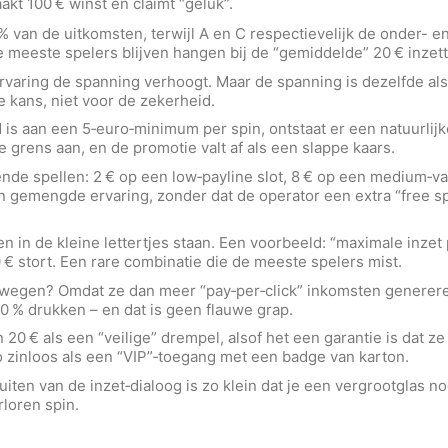
aakt 100 € winst en claimt “geluk”.
 % van de uitkomsten, terwijl A en C respectievelijk de onder- e
meeste spelers blijven hangen bij de “gemiddelde” 20 € inzett
aring de spanning verhoogt. Maar de spanning is dezelfde als
de kans, niet voor de zekerheid.
s aan een 5‑euro‑minimum per spin, ontstaat er een natuurlijk
e grens aan, en de promotie valt af als een slappe kaars.
lende spellen: 2 € op een low‑payline slot, 8 € op een medium‑v
 een gemengde ervaring, zonder dat de operator een extra “free s
n in de kleine lettertjes staan. Een voorbeeld: “maximale inzet
 € stort. Een rare combinatie die de meeste spelers mist.
wegen? Omdat ze dan meer “pay‑per‑click” inkomsten generer
 % drukken – en dat is geen flauwe grap.
 20 € als een “veilige” drempel, alsof het een garantie is dat ze
zo zinloos als een “VIP”‑toegang met een badge van karton.
uiten van de inzet‑dialoog is zo klein dat je een vergrootglas n
rloren spin.