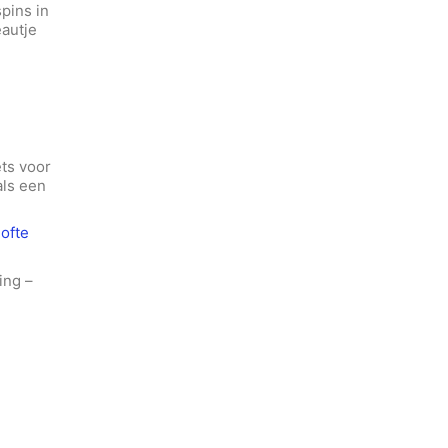
pins in
eautje
ets voor
als een
lofte
ing –