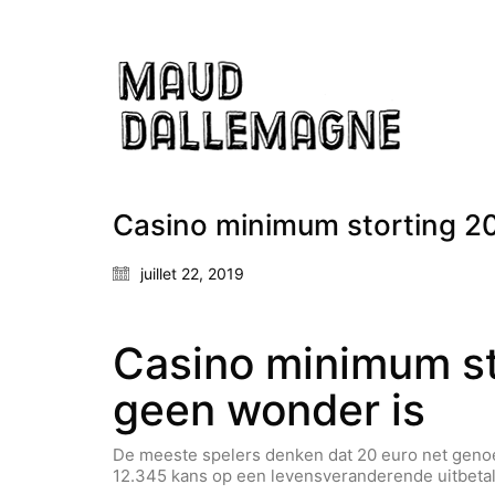
Casino minimum storting 20
juillet 22, 2019
Casino minimum st
geen wonder is
De meeste spelers denken dat 20 euro net genoeg
12.345 kans op een levensveranderende uitbetal