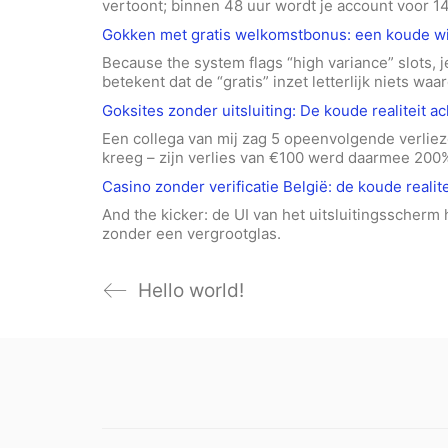
vertoont; binnen 48 uur wordt je account voor 1
Gokken met gratis welkomstbonus: een koude w
Because the system flags “high variance” slots, j
betekent dat de “gratis” inzet letterlijk niets waar
Goksites zonder uitsluiting: De koude realiteit 
Een collega van mij zag 5 opeenvolgende verlie
kreeg – zijn verlies van €100 werd daarmee 200%
Casino zonder verificatie België: de koude reali
And the kicker: de UI van het uitsluitingsscherm 
zonder een vergrootglas.
Hello world!