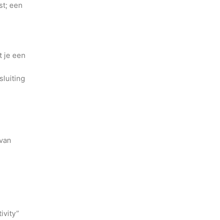
st; een
t je een
sluiting
 van
ivity”