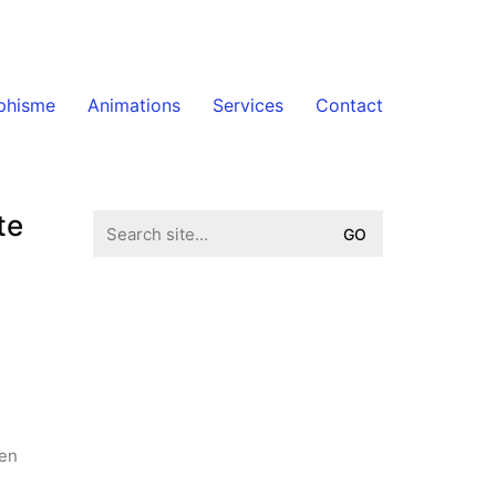
phisme
Animations
Services
Contact
te
Search
for:
een