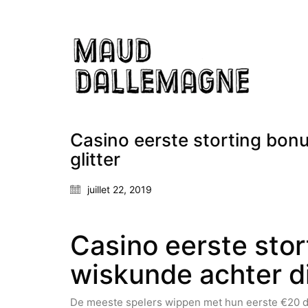
Casino eerste storting bonu
glitter
juillet 22, 2019
Casino eerste sto
wiskunde achter die
De meeste spelers wippen met hun eerste €20 de