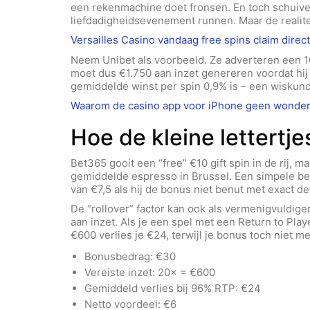
een rekenmachine doet fronsen. En toch schuiven
liefdadigheidsevenement runnen. Maar de realite
Versailles Casino vandaag free spins claim direct 
Neem Unibet als voorbeeld. Ze adverteren een 10
moet dus €1.750 aan inzet genereren voordat hij 
gemiddelde winst per spin 0,9% is – een wiskun
Waarom de casino app voor iPhone geen wonderm
Hoe de kleine lettertj
Bet365 gooit een “free” €10 gift spin in de rij, 
gemiddelde espresso in Brussel. Een simpele bere
van €7,5 als hij de bonus niet benut met exact de 
De “rollover” factor kan ook als vermenigvuldi
aan inzet. Als je een spel met een Return to Pla
€600 verlies je €24, terwijl je bonus toch niet m
Bonusbedrag: €30
Vereiste inzet: 20× = €600
Gemiddeld verlies bij 96% RTP: €24
Netto voordeel: €6