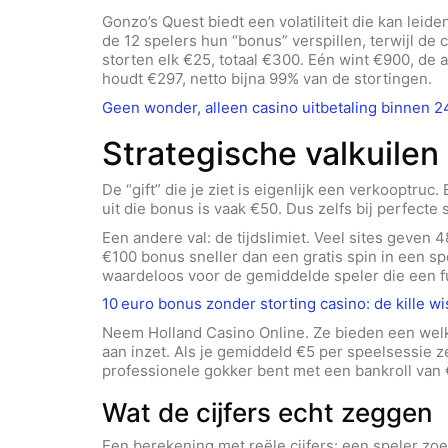
Gonzo’s Quest biedt een volatiliteit die kan leide
de 12 spelers hun “bonus” verspillen, terwijl de 
storten elk €25, totaal €300. Eén wint €900, de 
houdt €297, netto bijna 99% van de stortingen.
Geen wonder, alleen casino uitbetaling binnen 24
Strategische valkuilen 
De “gift” die je ziet is eigenlijk een verkooptruc
uit die bonus is vaak €50. Dus zelfs bij perfecte
Een andere val: de tijdslimiet. Veel sites geven 
€100 bonus sneller dan een gratis spin in een sp
waardeloos voor de gemiddelde speler die een fu
10 euro bonus zonder storting casino: de kille wi
Neem Holland Casino Online. Ze bieden een welk
aan inzet. Als je gemiddeld €5 per speelsessie ze
professionele gokker bent met een bankroll van 
Wat de cijfers echt zeggen
Een berekening met reële cijfers: een speler zo