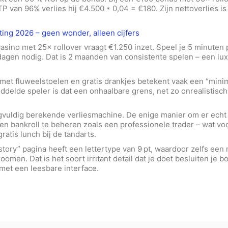
 van 96% verlies hij €4.500 * 0,04 = €180. Zijn nettoverlies is
ting 2026 – geen wonder, alleen cijfers
asino met 25× rollover vraagt €1.250 inzet. Speel je 5 minuten 
dagen nodig. Dat is 2 maanden van consistente spelen – een lux
 met fluweelstoelen en gratis drankjes betekent vaak een “min
delde speler is dat een onhaalbare grens, net zo onrealistisch
zorgvuldig berekende verliesmachine. De enige manier om er echt
gen bankroll te beheren zoals een professionele trader – wat vo
ratis lunch bij de tandarts.
istory” pagina heeft een lettertype van 9 pt, waardoor zelfs ee
oomen. Dat is het soort irritant detail dat je doet besluiten je b
met een leesbare interface.