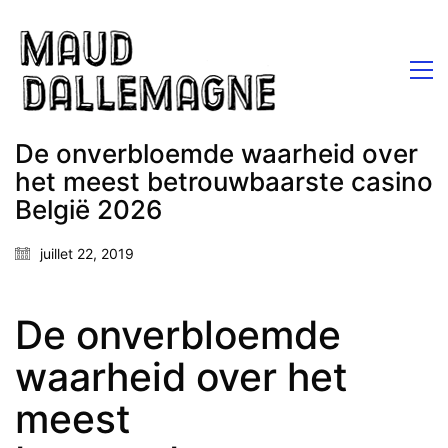
De onverbloemde waarheid over
het meest betrouwbaarste casino
België 2026
juillet 22, 2019
De onverbloemde
waarheid over het
meest