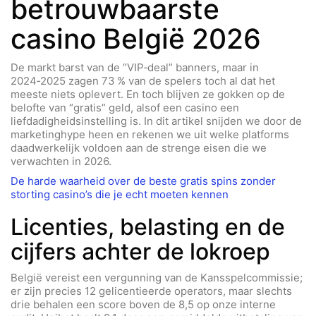
betrouwbaarste
casino België 2026
De markt barst van de “VIP‑deal” banners, maar in
2024‑2025 zagen 73 % van de spelers toch al dat het
meeste niets oplevert. En toch blijven ze gokken op de
belofte van “gratis” geld, alsof een casino een
liefdadigheidsinstelling is. In dit artikel snijden we door de
marketinghype heen en rekenen we uit welke platforms
daadwerkelijk voldoen aan de strenge eisen die we
verwachten in 2026.
De harde waarheid over de beste gratis spins zonder
storting casino’s die je echt moeten kennen
Licenties, belasting en de
cijfers achter de lokroep
België vereist een vergunning van de Kansspelcommissie;
er zijn precies 12 gelicentieerde operators, maar slechts
drie behalen een score boven de 8,5 op onze interne