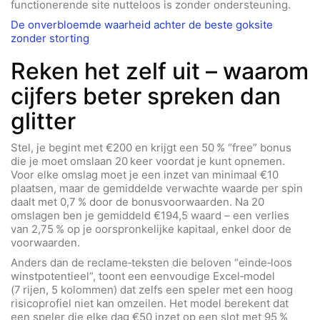
functionerende site nutteloos is zonder ondersteuning.
De onverbloemde waarheid achter de beste goksite
zonder storting
Reken het zelf uit – waarom
cijfers beter spreken dan
glitter
Stel, je begint met €200 en krijgt een 50 % “free” bonus
die je moet omslaan 20 keer voordat je kunt opnemen.
Voor elke omslag moet je een inzet van minimaal €10
plaatsen, maar de gemiddelde verwachte waarde per spin
daalt met 0,7 % door de bonusvoorwaarden. Na 20
omslagen ben je gemiddeld €194,5 waard – een verlies
van 2,75 % op je oorspronkelijke kapitaal, enkel door de
voorwaarden.
Anders dan de reclame‑teksten die beloven “einde‑loos
winstpotentieel”, toont een eenvoudige Excel‑model
(7 rijen, 5 kolommen) dat zelfs een speler met een hoog
risicoprofiel niet kan omzeilen. Het model berekent dat
een speler die elke dag €50 inzet op een slot met 95 %