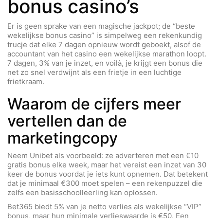
bonus casino’s
Er is geen sprake van een magische jackpot; de “beste
wekelijkse bonus casino” is simpelweg een rekenkundig
trucje dat elke 7 dagen opnieuw wordt geboekt, alsof de
accountant van het casino een wekelijkse marathon loopt.
7 dagen, 3% van je inzet, en voilà, je krijgt een bonus die
net zo snel verdwijnt als een frietje in een luchtige
frietkraam.
Waarom de cijfers meer
vertellen dan de
marketingcopy
Neem Unibet als voorbeeld: ze adverteren met een €10
gratis bonus elke week, maar het vereist een inzet van 30
keer de bonus voordat je iets kunt opnemen. Dat betekent
dat je minimaal €300 moet spelen – een rekenpuzzel die
zelfs een basisschoolleerling kan oplossen.
Bet365 biedt 5% van je netto verlies als wekelijkse “VIP”
bonus, maar hun minimale verlieswaarde is €50. Een