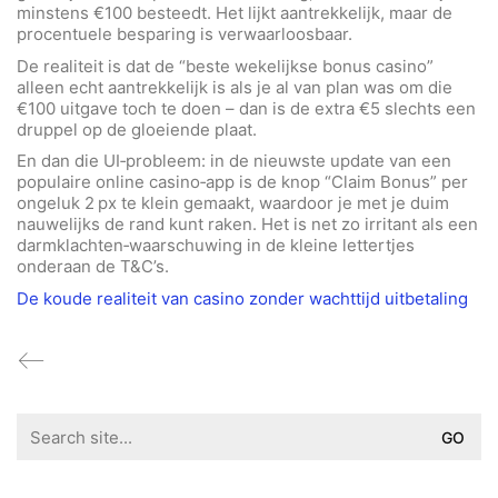
minstens €100 besteedt. Het lijkt aantrekkelijk, maar de
procentuele besparing is verwaarloosbaar.
De realiteit is dat de “beste wekelijkse bonus casino”
alleen echt aantrekkelijk is als je al van plan was om die
€100 uitgave toch te doen – dan is de extra €5 slechts een
druppel op de gloeiende plaat.
En dan die UI‑probleem: in de nieuwste update van een
populaire online casino‑app is de knop “Claim Bonus” per
ongeluk 2 px te klein gemaakt, waardoor je met je duim
nauwelijks de rand kunt raken. Het is net zo irritant als een
darmklachten‑waarschuwing in de kleine lettertjes
onderaan de T&C’s.
De koude realiteit van casino zonder wachttijd uitbetaling
Search
for: