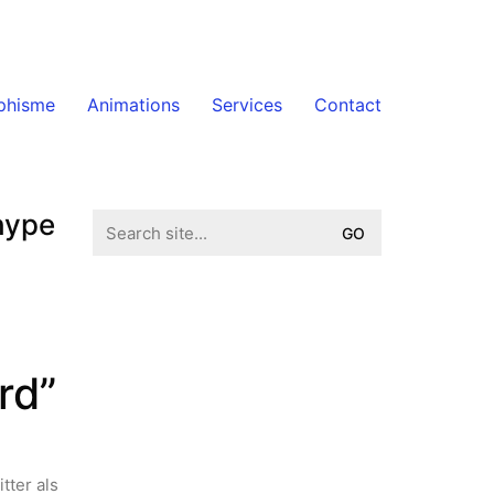
phisme
Animations
Services
Contact
hype
Search
for:
rd”
tter als