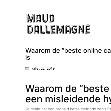
Waarom de “beste online ca
is
juillet 22, 2019
Waarom de “beste 
een misleidende h
Je denkt dat een prepaid betaalmethode zoals Pay