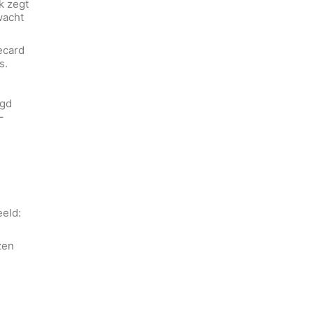
k zegt
wacht
ecard
s.
ogd
–
eeld:
zen