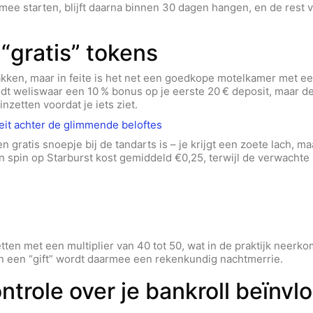
mee starten, blijft daarna binnen 30 dagen hangen, en de rest v
 “gratis” tokens
akken, maar in feite is het net een goedkope motelkamer met e
iedt weliswaar een 10 % bonus op je eerste 20 € deposit, maar d
zetten voordat je iets ziet.
teit achter de glimmende beloftes
en gratis snoepje bij de tandarts is – je krijgt een zoete lach, ma
n spin op Starburst kost gemiddeld €0,25, terwijl de verwachte
ten met een multiplier van 40 tot 50, wat in de praktijk neerko
an een “gift” wordt daarmee een rekenkundig nachtmerrie.
trole over je bankroll beïnvl