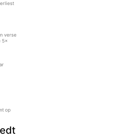
erliest
en verse
e 5×
ar
mt op
oedt