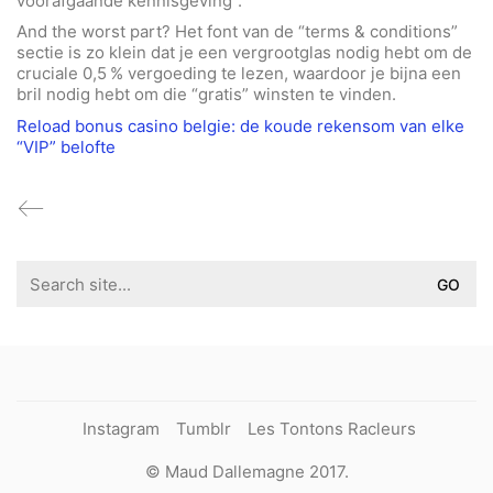
voorafgaande kennisgeving”.
And the worst part? Het font van de “terms & conditions”
sectie is zo klein dat je een vergrootglas nodig hebt om de
cruciale 0,5 % vergoeding te lezen, waardoor je bijna een
bril nodig hebt om die “gratis” winsten te vinden.
Reload bonus casino belgie: de koude rekensom van elke
“VIP” belofte
Search
for:
Instagram
Tumblr
Les Tontons Racleurs
© Maud Dallemagne 2017.