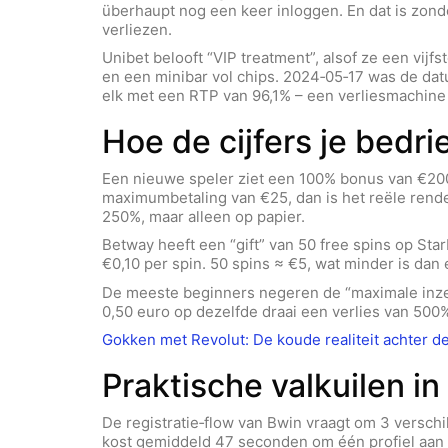
überhaupt nog een keer inloggen. En dat is zon
verliezen.
Unibet belooft “VIP treatment”, alsof ze een vijfs
en een minibar vol chips. 2024‑05‑17 was de datu
elk met een RTP van 96,1% – een verliesmachine 
Hoe de cijfers je bedr
Een nieuwe speler ziet een 100% bonus van €20
maximumbetaling van €25, dan is het reële rende
250%, maar alleen op papier.
Betway heeft een “gift” van 50 free spins op Starb
€0,10 per spin. 50 spins ≈ €5, wat minder is dan
De meeste beginners negeren de “maximale inzet” 
0,50 euro op dezelfde draai een verlies van 500%
Gokken met Revolut: De koude realiteit achter d
Praktische valkuilen i
De registratie‑flow van Bwin vraagt om 3 versch
kost gemiddeld 47 seconden om één profiel aan t