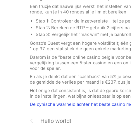
Een trucje dat nauwelijks werkt: het instellen v
ronde, kun je in 40 rondes al je limiet bereiken –
Stap 1: Controleer de inzetvereiste – tel ze pe
Stap 2: Bereken de RTP – gebruik 2 cijfers n
Stap 3: Vergelijk het “max win” met je bankrol
Gonzo’s Quest vergt een hogere volatiliteit; één
1 op 37, een statistiek die geen enkele marketin
Daarom is de “beste online casino belgie voor b
vergelijking tussen een 5‑ster casino en een on
voor de speler.
En als je denkt dat een “cashback” van 5% je bes
de gemiddelde verlies per maand is €237, dus je b
Het enige dat consistent is, is dat de gebruikers
in de instellingen, wat bijna onleesbaar is op e
De cynische waarheid achter het beste casino 
Hello world!