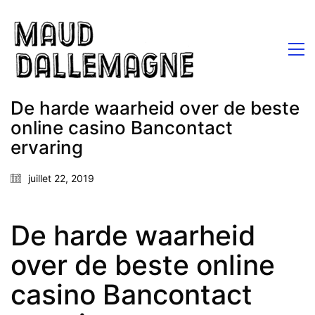
De harde waarheid over de beste
online casino Bancontact
ervaring
juillet 22, 2019
De harde waarheid
over de beste online
casino Bancontact