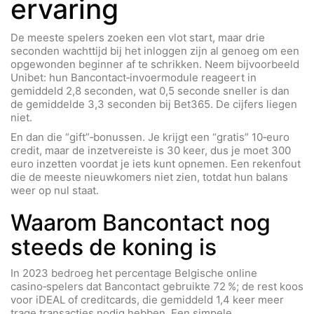
ervaring
De meeste spelers zoeken een vlot start, maar drie
seconden wachttijd bij het inloggen zijn al genoeg om een
opgewonden beginner af te schrikken. Neem bijvoorbeeld
Unibet: hun Bancontact‑invoermodule reageert in
gemiddeld 2,8 seconden, wat 0,5 seconde sneller is dan
de gemiddelde 3,3 seconden bij Bet365. De cijfers liegen
niet.
En dan die “gift”‑bonussen. Je krijgt een “gratis” 10‑euro
credit, maar de inzetvereiste is 30 keer, dus je moet 300
euro inzetten voordat je iets kunt opnemen. Een rekenfout
die de meeste nieuwkomers niet zien, totdat hun balans
weer op nul staat.
Waarom Bancontact nog
steeds de koning is
In 2023 bedroeg het percentage Belgische online
casino‑spelers dat Bancontact gebruikte 72 %; de rest koos
voor iDEAL of creditcards, die gemiddeld 1,4 keer meer
trage transacties nodig hebben. Een simpele