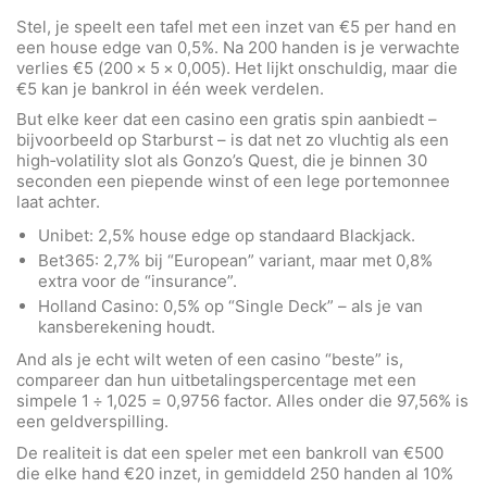
Stel, je speelt een tafel met een inzet van €5 per hand en
een house edge van 0,5%. Na 200 handen is je verwachte
verlies €5 (200 × 5 × 0,005). Het lijkt onschuldig, maar die
€5 kan je bankrol in één week verdelen.
But elke keer dat een casino een gratis spin aanbiedt –
bijvoorbeeld op Starburst – is dat net zo vluchtig als een
high‑volatility slot als Gonzo’s Quest, die je binnen 30
seconden een piepende winst of een lege portemonnee
laat achter.
Unibet: 2,5% house edge op standaard Blackjack.
Bet365: 2,7% bij “European” variant, maar met 0,8%
extra voor de “insurance”.
Holland Casino: 0,5% op “Single Deck” – als je van
kansberekening houdt.
And als je echt wilt weten of een casino “beste” is,
compareer dan hun uitbetalingspercentage met een
simpele 1 ÷ 1,025 = 0,9756 factor. Alles onder die 97,56% is
een geldverspilling.
De realiteit is dat een speler met een bankroll van €500
die elke hand €20 inzet, in gemiddeld 250 handen al 10%