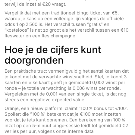
terwijl de inzet al €20 vraagt.
Vergelijk dat met een traditioneel bingo‑ticket van €5,
waarop je kans op een volledige lijn volgens de officiële
odds 1 op 2 560 is. Het verschil tussen “gratis” en
“kosteloos” is net zo groot als het verschil tussen een €10
fleswater en een fles champagne.
Hoe je de cijfers kunt
doorgronden
Een praktische truc: vermenigvuldig het aantal kaarten dat
je koopt met de verwachte winstsnelheid. Stel, je koopt 3
kaarten en elke kaart geeft je gemiddeld 0,002 winst per
ronde – je totale verwachting is 0,006 winst per ronde.
Vergeleken met de 0,001 van een single‑ticket, is dat nog
steeds een negatieve expected value.
Oranje, een nieuw platform, claimt “100 % bonus tot €100”.
Spoiler: die “100 %” betekent dat je €100 moet inzetten
voordat je iets kunt opnemen. Een berekening van 100 %
inzet op een 5‑minuut bingo‑sessie leidt tot gemiddeld €2
verlies per uur, volgens onze interne data.