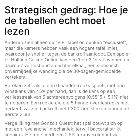
Strategisch gedrag: Hoe je
de tabellen echt moet
lezen
Anderen zien alleen de “VIP” label en denken “exclusief”,
maar die kamers hebben vaak een hogere tafellimiet,
waardoor je sneller tegen de bankroll aanloopt. Een speler
bij Holland Casino Online kan een 1‑op‑3 “deal” winnen en
daarna 7 verliesbeurten achter elkaar, een statistisch
onvermijdelijke wending die de 30‑dagen‑gemiddelde
vertekent.
Bereken zelf: als je een 6‑handen‑reeks speelt, met een
winstkans van 45% per hand, dan is de kans op een
verliesstreak van 5 achtereenvolgens (0,55^5 ≈ 5,1%) niet
te negeren. Een rookie die die 5‑handen‑verliesreeks niet
herkent, zal zijn bankroll met €300 zien slinken binnen de
eerste 2 uur.
Vergelijking met Gonzo’s Quest: het spel bouwt zich op
met een “avalanche” mechaniek, terwijl baccarat strikt
lineair is. Het ene biedt een 2,5% terugverdientijd via