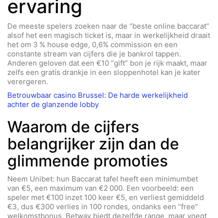
ervaring
De meeste spelers zoeken naar de “beste online baccarat”
alsof het een magisch ticket is, maar in werkelijkheid draait
het om 3 % house edge, 0,6% commission en een
constante stream van cijfers die je bankrol tappen.
Anderen geloven dat een €10 “gift” bon je rijk maakt, maar
zelfs een gratis drankje in een sloppenhotel kan je kater
verergeren.
Betrouwbaar casino Brussel: De harde werkelijkheid
achter de glanzende lobby
Waarom de cijfers
belangrijker zijn dan de
glimmende promoties
Neem Unibet: hun Baccarat tafel heeft een minimumbet
van €5, een maximum van €2 000. Een voorbeeld: een
speler met €100 inzet 100 keer €5, en verliest gemiddeld
€3, dus €300 verlies in 100 rondes, ondanks een “free”
welkomstbonus. Betway biedt dezelfde range, maar voegt