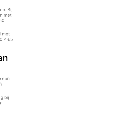
n. Bij
en met
350
l met
10 × €5
an
p een
’s
g bij
ig