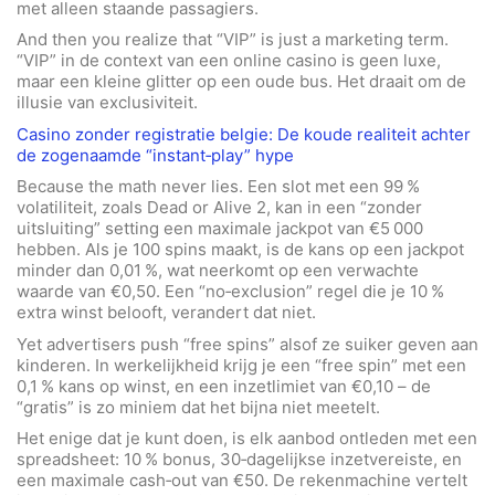
met alleen staande passagiers.
And then you realize that “VIP” is just a marketing term.
“VIP” in de context van een online casino is geen luxe,
maar een kleine glitter op een oude bus. Het draait om de
illusie van exclusiviteit.
Casino zonder registratie belgie: De koude realiteit achter
de zogenaamde “instant‑play” hype
Because the math never lies. Een slot met een 99 %
volatiliteit, zoals Dead or Alive 2, kan in een “zonder
uitsluiting” setting een maximale jackpot van €5 000
hebben. Als je 100 spins maakt, is de kans op een jackpot
minder dan 0,01 %, wat neerkomt op een verwachte
waarde van €0,50. Een “no‑exclusion” regel die je 10 %
extra winst belooft, verandert dat niet.
Yet advertisers push “free spins” alsof ze suiker geven aan
kinderen. In werkelijkheid krijg je een “free spin” met een
0,1 % kans op winst, en een inzetlimiet van €0,10 – de
“gratis” is zo miniem dat het bijna niet meetelt.
Het enige dat je kunt doen, is elk aanbod ontleden met een
spreadsheet: 10 % bonus, 30‑dagelijkse inzetvereiste, en
een maximale cash‑out van €50. De rekenmachine vertelt