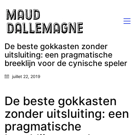
De beste gokkasten zonder
uitsluiting: een pragmatische
breeklijn voor de cynische speler
juillet 22, 2019
De beste gokkasten
zonder uitsluiting: een
pragmatische