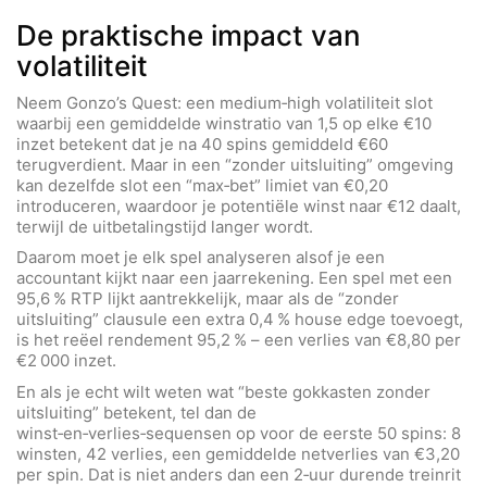
De praktische impact van
volatiliteit
Neem Gonzo’s Quest: een medium‑high volatiliteit slot
waarbij een gemiddelde winstratio van 1,5 op elke €10
inzet betekent dat je na 40 spins gemiddeld €60
terugverdient. Maar in een “zonder uitsluiting” omgeving
kan dezelfde slot een “max‑bet” limiet van €0,20
introduceren, waardoor je potentiële winst naar €12 daalt,
terwijl de uitbetalingstijd langer wordt.
Daarom moet je elk spel analyseren alsof je een
accountant kijkt naar een jaarrekening. Een spel met een
95,6 % RTP lijkt aantrekkelijk, maar als de “zonder
uitsluiting” clausule een extra 0,4 % house edge toevoegt,
is het reëel rendement 95,2 % – een verlies van €8,80 per
€2 000 inzet.
En als je echt wilt weten wat “beste gokkasten zonder
uitsluiting” betekent, tel dan de
winst‑en‑verlies‑sequensen op voor de eerste 50 spins: 8
winsten, 42 verlies, een gemiddelde netverlies van €3,20
per spin. Dat is niet anders dan een 2‑uur durende treinrit