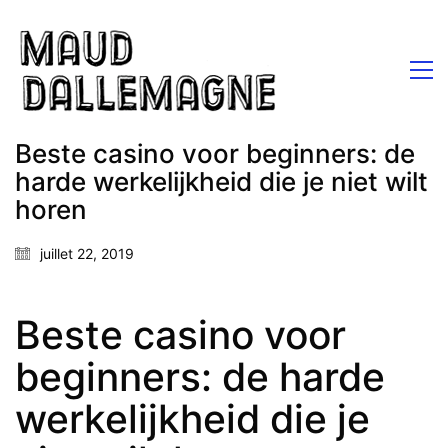
Beste casino voor beginners: de
harde werkelijkheid die je niet wilt
horen
juillet 22, 2019
Beste casino voor
beginners: de harde
werkelijkheid die je