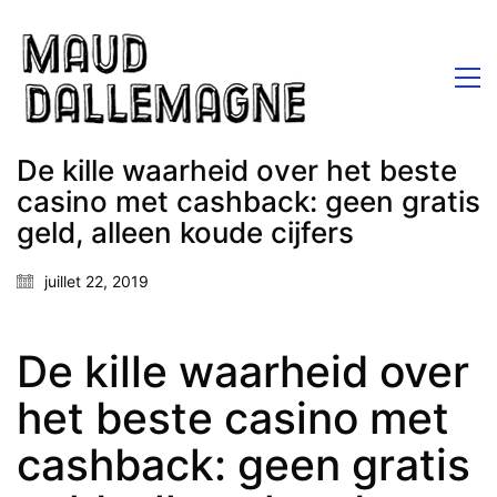
De kille waarheid over het beste
casino met cashback: geen gratis
geld, alleen koude cijfers
juillet 22, 2019
De kille waarheid over
het beste casino met
cashback: geen gratis