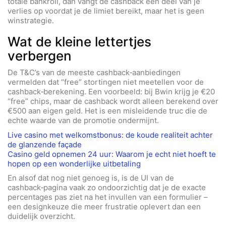
totale bankroll, dan vangt de cashback een deel van je
verlies op voordat je de limiet bereikt, maar het is geen
winstrategie.
Wat de kleine lettertjes
verbergen
De T&C’s van de meeste cashback‑aanbiedingen
vermelden dat “free” stortingen niet meetellen voor de
cashback‑berekening. Een voorbeeld: bij Bwin krijg je €20
“free” chips, maar de cashback wordt alleen berekend over
€500 aan eigen geld. Het is een misleidende truc die de
echte waarde van de promotie ondermijnt.
Live casino met welkomstbonus: de koude realiteit achter
de glanzende façade
Casino geld opnemen 24 uur: Waarom je echt niet hoeft te
hopen op een wonderlijke uitbetaling
En alsof dat nog niet genoeg is, is de UI van de
cashback‑pagina vaak zo ondoorzichtig dat je de exacte
percentages pas ziet na het invullen van een formulier –
een designkeuze die meer frustratie oplevert dan een
duidelijk overzicht.