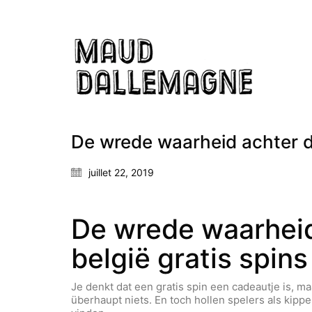
De wrede waarheid achter de
juillet 22, 2019
De wrede waarheid
belgië gratis spins
Je denkt dat een gratis spin een cadeautje is, ma
überhaupt niets. En toch hollen spelers als kipp