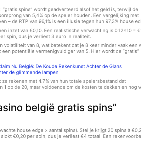
t: “gratis spins” wordt geadverteerd alsof het geld is, terwijl de
orsprong van 5,4% op de speler houden. Een vergelijking met
oven – de RTP van 96,1% is een illusie tegen hun 97,3% house ed
 een inzet van €0,10. Een realistische verwachting is 0,12×10 = €
 spin, dus je verliest 3 euro in realiteit.
n volatiliteit van 8, wat betekent dat je 8 keer minder vaak een 
met een potentiële vermenigvuldiger van 5. Hier wordt de “gratis”
Claim Nu België: De Koude Rekenkunst Achter de Glans
chter de glimmende lampen
t ze rekenen met 4.7% van hun totale spelersbestand dat
an 1 op de 20, maar voldoende om de kosten te dekken en nog w
sino belgië gratis spins”
rwachte house edge × aantal spins). Stel je krijgt 20 spins à €0,
slokt €0,20 per spin, dus je verliest €4 totaal. Een rekenvoorb