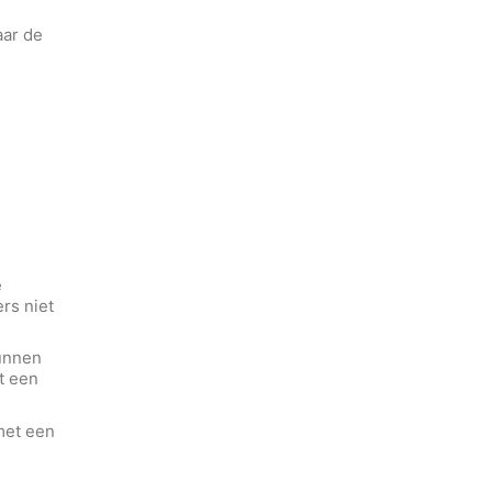
aar de
e
rs niet
kunnen
t een
 met een