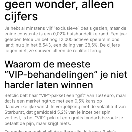
geen wonder, alleen
cijfers
Je hebt al minstens vijf “exclusieve” deals gezien, maar de
enige constante is een 0,02% huishoudelijke rand. Een jaar
geleden telde Unibet nog 12.000 actieve spelers in ons
land; nu zijn het 8.543, een daling van 28,6%. De cijfers
liegen niet, ze spuwen alleen de realiteit terug.
Waarom de meeste
“VIP‑behandelingen” je niet
harder laten winnen
Betclic belt haar “VIP”‑pakket een “gift” van 150 euro, maar
dat is een marketingtruc met een 0,5% kans op
daadwerkelijke winst. In vergelijking met de volatiliteit van
Starburst, dat gemiddeld 5,2% van je inzet per spin
verliest, is het “VIP”‑pakket een gratis tandartsbezoek: je
betaalt de pijn, maar krijgt niets.
En omdat we toch al bij de cijfers zijn, kijk naar Bwin’s